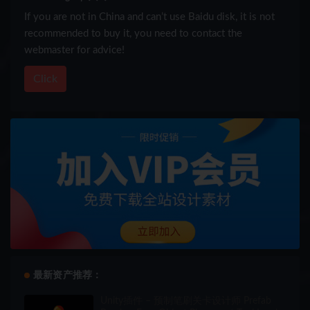
If you are not in China and can’t use Baidu disk, it is not
recommended to buy it, you need to contact the
webmaster for advice!
Click
最新资产推荐：
Unity插件 – 预制笔刷关卡设计师 Prefab