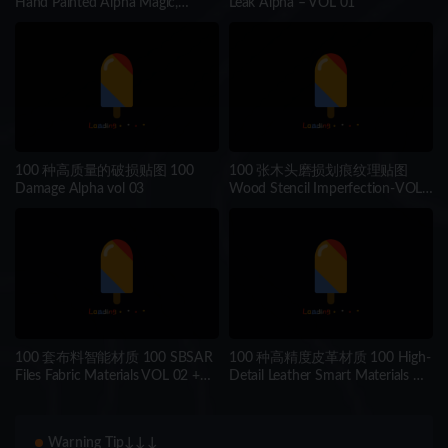
Hand Painted Alpha Magic,
Leak Alpha – VOL 01
Mystery & Sacred Signs and
Elements (MEGA Pack) – Vol 8
100 种高质量的破损贴图 100
100 张木头磨损划痕纹理贴图
Damage Alpha vol 03
Wood Stencil Imperfection-VOL
03
100 套布料智能材质 100 SBSAR
100 种高精度皮革材质 100 High-
Files Fabric Materials VOL 02 +
Detail Leather Smart Materials &
Video How To Use
Bases – Realistic SPSM & SBSAR
Pack
Warning Tip↓↓↓