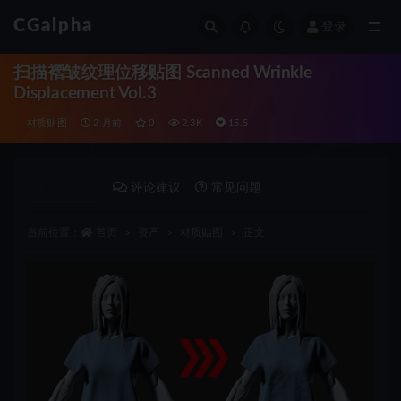
CGalpha
登录
全部
扫描褶皱纹理位移贴图 Scanned Wrinkle
Displacement Vol.3
材质贴图
2 月前
0
2.3K
15.5
详情介绍
评论建议
常见问题
当前位置：
首页
资产
材质贴图
正文