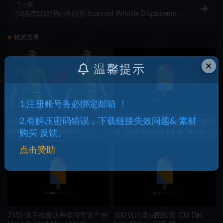
下一篇
扫描褶皱纹理位移贴图 Scanned Wrinkle Displacement
Vol.4
相关文章
×
温馨提示
1.注册账号务必绑定邮箱 ！
2.有解压密码错误，下载链接失效问题& 素材
扫描褶皱纹理位移贴图 Scanned
4000 张手绘纹身和服装贴花设计
Wrinkle Displacement Vol.4
包 Hand Painted Alpha Tattoos
购买 反馈。
and Clothing Print Designs
点击赞助
(MEGA Pack) – Vol 9
2555 张手绘魔法神圣符号资产包
100 张污渍贴图纹理 100 Dirt