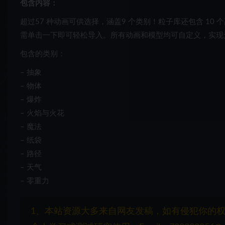
包含内容：
超过
57 种动画
可供选择，涵盖
9 个类别
！粒子库还包含 10 
需
单击一下即可轻松导入。所有动画和模型均可自定义，实现
包含的类别：
– 抽象
– 物体
– 爆炸
– 火焰与火花
– 魔法
– 纸袋
– 路径
– 天气
– 零重力
1、本站资源大多来自网友发稿，如有侵犯你的