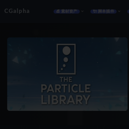
CGalpha
👒 素材资产
🔌 脚本插件
全部