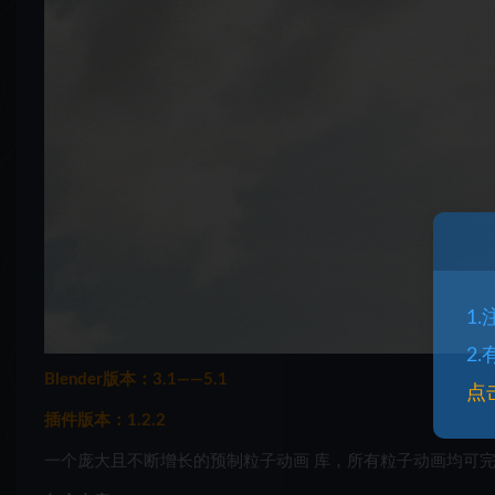
1
2
Blender版本：3.1——5.1
点
插件版本：1.2.2
一个庞大且不断增长的预制
粒子动画 库，所有粒子动画
均可