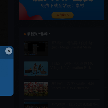
最新资产推荐：
UE5插件 – 骨骼网格合并插件
Quick Merge Skeletal Mesh
×
【UE5】乡村生活动画包 MC
Village Life Animation Pack
UE5插件 – 程序化城市生成器
Procedural City Generator –
OmniScape
Unity插件 – 自定义角色创建系统