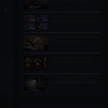
Master Character Creator –
Character Customization/NPC
Creator
， 只
【UE5】第三人称射击游戏
Voyager: Third Person Shooter
v2.9
【UE5】电影级武器视觉特效
Cinematic Weapon VFX
【UE5】俄罗斯士兵 Russian
Soldier, Military and Police,
Customizable
【UE5】电影级照明工具
Lighting Cinematic Tool – UE5
Lumen System
于