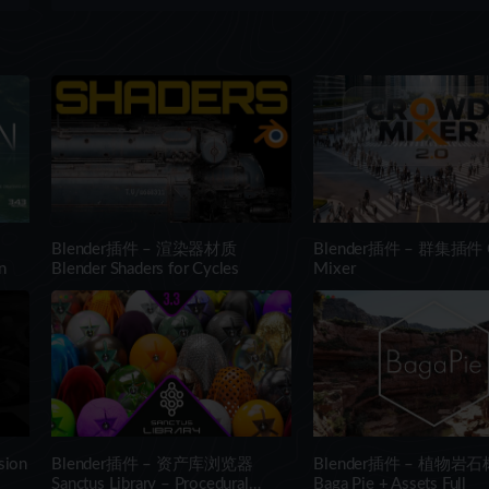
ge
Material Pack
Blender插件 – 渲染器材质
Blender插件 – 群集插件 
n
Blender Shaders for Cycles
Mixer
ion
Blender插件 – 资产库浏览器
Blender插件 – 植物岩
Sanctus Library – Procedural
Baga Pie + Assets Full