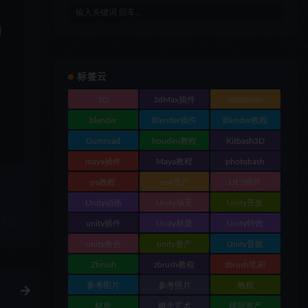
和
标签云
3D
3dMax插件
Artstation
blender
Blender插件
Blender教程
Gumroad
houdini教程
Kitbash3D
maya插件
Maya教程
photobash
ps教程
ue4资产
UE5插件
Unity动画
Unity场景
Unity开发
链接
unity插件
Unity材质
Unity特效
unity角色
unity资产
Unity音效
Zbrush
zbrush教程
zbrush笔刷
参考图片
参考照片
教程
材质
概念艺术
模型资产