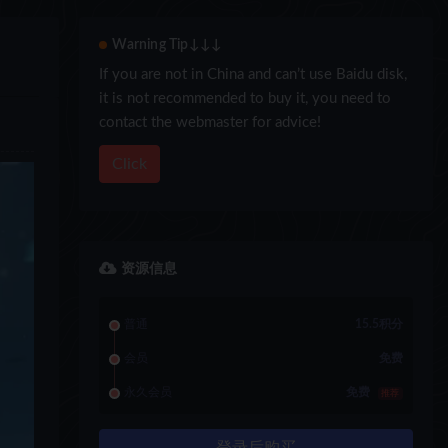
Warning Tip↓↓↓
If you are not in China and can’t use Baidu disk,
it is not recommended to buy it, you need to
contact the webmaster for advice!
Click
资源信息
普通
15.5积分
会员
免费
永久会员
免费
推荐