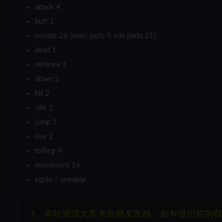
attack 4
buff 1
combo 26 (main parts 5 sub parts 21)
dead 1
defence 1
down 2
hit 2
idle 1
jump 1
rise 2
rolling 4
movement 16
equip / unequip
1、本站资源大多来自网友发稿，如有侵犯你的