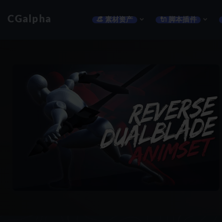
CGalpha
👒 素材资产
🔌 脚本插件
全部