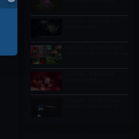
Poison Magic VFX Bundle
Unity资产 – 下水道场景 The
Forgotten Sewers
Unity插件 – 实时体素全局照明
LUMINA GI 2026 HDRP: Real-
Time Voxel Global Illumination
Unity特效 – 背景效果特效
Background Effects
Unity插件 – 光子模块 Photon
Module 2 (Game Creator 2)