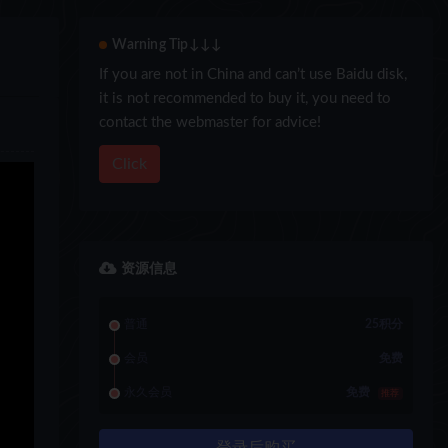
Warning Tip↓↓↓
If you are not in China and can’t use Baidu disk,
it is not recommended to buy it, you need to
contact the webmaster for advice!
Click
资源信息
普通
25积分
会员
免费
永久会员
免费
推荐