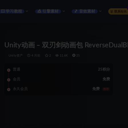
🎞️ 学习教程
🎪 引擎素材
🎵 音效素材
🥇 联系站长
Unity动画 – 双刃剑动画包 ReverseDualBla
Unity资产
4 月前
2
11.6K
25
普通
25积分
会员
免费
永久会员
免费
推荐