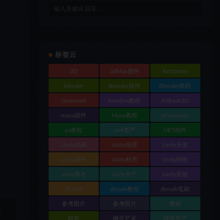
标签云
3D
3dMax插件
Artstation
blender
Blender插件
Blender教程
Gumroad
houdini教程
Kitbash3D
maya插件
Maya教程
photobash
ps教程
ue4资产
UE5插件
Unity动画
Unity场景
Unity开发
unity插件
Unity材质
Unity特效
unity角色
unity资产
Unity音效
Zbrush
zbrush教程
zbrush笔刷
参考图片
参考照片
教程
于
材质
概念艺术
模型资产