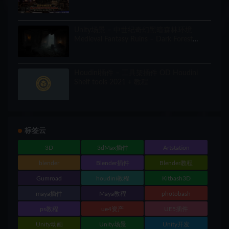
(Modular, Asian, Abandoned)
Unity场景 – 中世纪奇幻黑暗森林环境
Medieval Fantasy Ruins – Dark Forest
Environment
Houdini插件 – 工具架插件 OD Houdini
Shelf tools 2021 + 教程
标签云
3D
3dMax插件
Artstation
blender
Blender插件
Blender教程
Gumroad
houdini教程
Kitbash3D
maya插件
Maya教程
photobash
ps教程
ue4资产
UE5插件
Unity动画
Unity场景
Unity开发