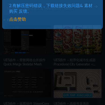
下一篇
2.有解压密码错误，下载链接失效问题& 素材
UE5插件 – 模型混合工具 MeshBlend – Next
购买 反馈。
generation mesh blending without RVT
点击赞助
相关文章
UE5插件 – 骨骼网格合并插件
UE5插件 – 程序化城市生成器
Quick Merge Skeletal Mesh
Procedural City Generator –
OmniScape
UE5插件 – 蓝图插件 SteamCore
UE5插件 – 高级视觉系统