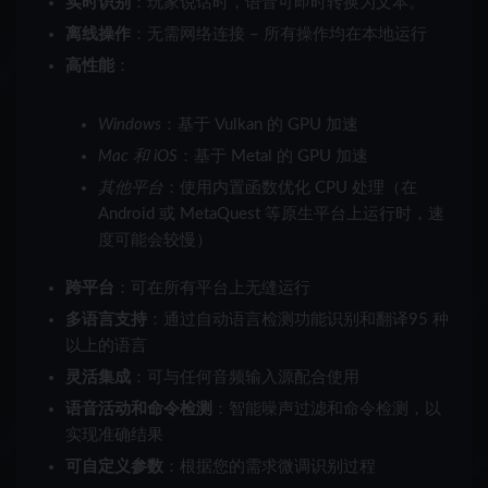
实时识别
：玩家说话时，语音可即时转换为文本。
离线操作
：无需网络连接 – 所有操作均在本地运行
高性能
：
Windows
：基于 Vulkan 的 GPU 加速
Mac 和 iOS
：基于 Metal 的 GPU 加速
其他平台
：使用内置函数优化 CPU 处理
（在
Android 或 MetaQuest 等原生平台上运行时，速
度可能会较慢）
跨平台
：可在所有平台上无缝运行
多语言支持
：通过自动语言检测功能识别和翻译
95 种
以上的语言
灵活集成
：可与任何音频输入源配合使用
语音活动和命令检测
：智能噪声过滤和命令检测，以
实现准确结果
可自定义参数
：根据您的需求微调识别过程