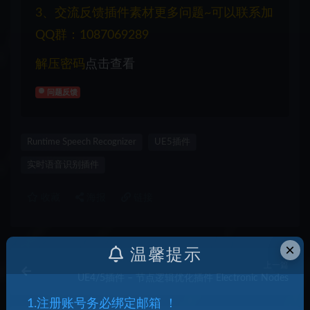
3、交流反馈插件素材更多问题~可以联系加
QQ群：1087069289
解压密码
点击查看
问题反馈
Runtime Speech Recognizer
UE5插件
实时语音识别插件
收藏
海报
链接
×
温馨提示
上一篇
UE4/5插件 – 节点逻辑优化插件 Electronic Nodes
1.注册账号务必绑定邮箱 ！