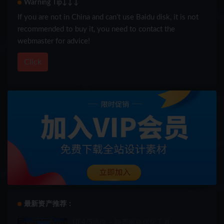
Warning Tip↓↓↓
If you are not in China and can’t use Baidu disk, it is not
recommended to buy it, you need to contact the
webmaster for advice!
Click
最新资产推荐：
UE4/5插件 – 静态网格优化工具