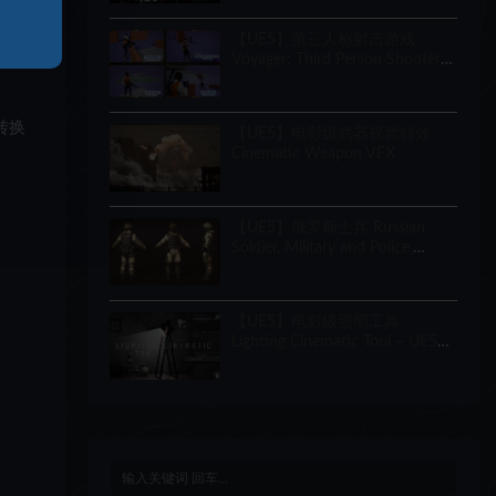
Creator
【UE5】第三人称射击游戏
Voyager: Third Person Shooter
v2.9
转换
【UE5】电影级武器视觉特效
Cinematic Weapon VFX
【UE5】俄罗斯士兵 Russian
Soldier, Military and Police,
Customizable
【UE5】电影级照明工具
Lighting Cinematic Tool – UE5
Lumen System