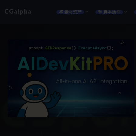
CGalpha
👒 素材资产
🔌 脚本插件
全部