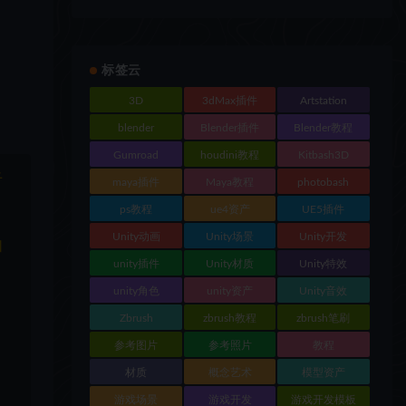
标签云
3D
3dMax插件
Artstation
blender
Blender插件
Blender教程
Gumroad
houdini教程
Kitbash3D
于
maya插件
Maya教程
photobash
ps教程
ue4资产
UE5插件
Unity动画
Unity场景
Unity开发
和
unity插件
Unity材质
Unity特效
unity角色
unity资产
Unity音效
Zbrush
zbrush教程
zbrush笔刷
参考图片
参考照片
教程
材质
概念艺术
模型资产
游戏场景
游戏开发
游戏开发模板