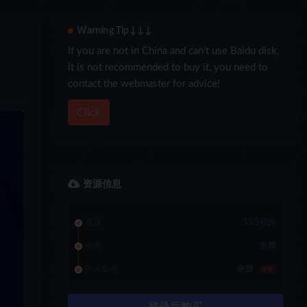
Warning Tip↓↓↓
If you are not in China and can’t use Baidu disk,
it is not recommended to buy it, you need to
contact the webmaster for advice!
Click
资源信息
普通
15.5积分
会员
免费
永久会员
免费
推荐