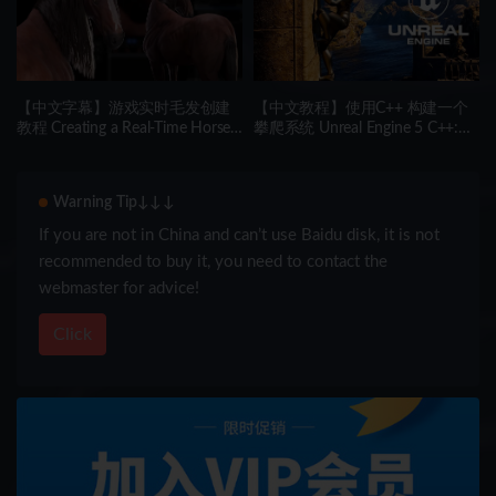
【中文字幕】游戏实时毛发创建
【中文教程】使用C++ 构建一个
教程 Creating a Real-Time Horse
攀爬系统 Unreal Engine 5 C++:
Groom for Games
Climbing System
Warning Tip↓↓↓
If you are not in China and can’t use Baidu disk, it is not
recommended to buy it, you need to contact the
webmaster for advice!
Click