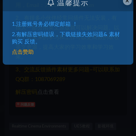
×
温馨提示
用，Email：730033856@qq.com
2、有很多小伙伴经常问插件无法安装，有
1.注册账号务必绑定邮箱 ！
很大一部分用英文原版就可以解决问题。以
2.有解压密码错误，下载链接失效问题& 素材
便于在未来的学习和工作可以更高效的吸收
购买 反馈。
英文资源，提高大家的学习效率和学习效
点击赞助
果。
3、交流反馈插件素材更多问题~可以联系加
QQ群：1087069289
解压密码
点击查看
问题反馈
Realtime Cinema Environments
UE5教程
影视环境