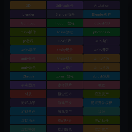
3D
3dMax插件
Artstation
blender
Blender插件
Blender教程
Gumroad
houdini教程
Kitbash3D
maya插件
Maya教程
photobash
ps教程
ue4资产
UE5插件
Unity动画
Unity场景
Unity开发
unity插件
Unity材质
Unity特效
unity角色
unity资产
Unity音效
Zbrush
zbrush教程
zbrush笔刷
参考图片
参考照片
教程
材质
概念艺术
模型资产
游戏场景
游戏开发
游戏开发模板
游戏角色
游戏资产
纹理
虚幻动画
虚幻场景
虚幻插件
虚幻特效
虚幻角色
虚幻资产