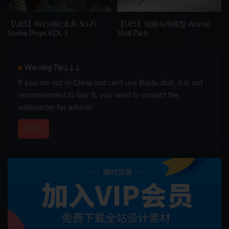
【UE5】科幻神社道具 Sci-Fi
【UE5】动物头颅模型 Animal
Shrine Props VOL 5
Skull Pack
Warning Tip↓↓↓
If you are not in China and can’t use Baidu disk, it is not
recommended to buy it, you need to contact the
webmaster for advice!
Click