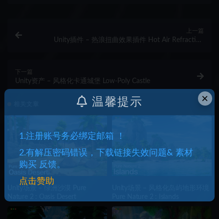
上一篇
Unity插件 – 热浪扭曲效果插件 Hot Air Refraction
URP/HDRP
下一篇
Unity资产 – 风格化卡通城堡 Low-Poly Castle
×
温馨提示
相关文章
1.注册账号务必绑定邮箱 ！
2.有解压密码错误，下载链接失效问题& 素材
购买 反馈。
点击赞助
Unity场景 – 绿洲沙漠 Pure
Unity场景 – 风格化岛屿地形环境
Nature 2 : Oasis Desert
Pure Nature 2 : Islands