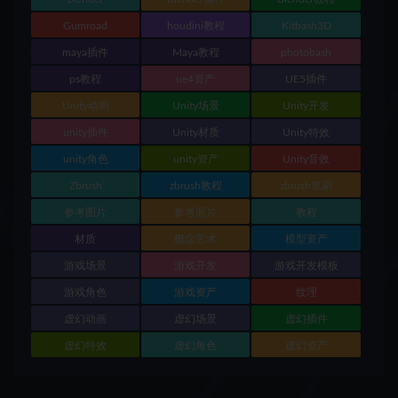
Gumroad
houdini教程
Kitbash3D
maya插件
Maya教程
photobash
ps教程
ue4资产
UE5插件
Unity动画
Unity场景
Unity开发
unity插件
Unity材质
Unity特效
unity角色
unity资产
Unity音效
Zbrush
zbrush教程
zbrush笔刷
参考图片
参考照片
教程
材质
概念艺术
模型资产
游戏场景
游戏开发
游戏开发模板
游戏角色
游戏资产
纹理
虚幻动画
虚幻场景
虚幻插件
虚幻特效
虚幻角色
虚幻资产