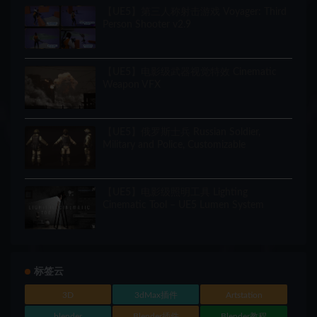
【UE5】第三人称射击游戏 Voyager: Third
Person Shooter v2.9
【UE5】电影级武器视觉特效 Cinematic
Weapon VFX
【UE5】俄罗斯士兵 Russian Soldier,
Military and Police, Customizable
【UE5】电影级照明工具 Lighting
Cinematic Tool – UE5 Lumen System
标签云
3D
3dMax插件
Artstation
blender
Blender插件
Blender教程