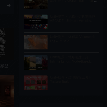
部环境包 Victorian Train Interior
Environment Pack
Unity资产 – 风格化街机车辆包
ARCADE: Ultimate Vehicles
Pack – Low Poly Cars
Unity资产 – 体积雾 Volumetric
Fog & Mist 2
Unity场景 – 地形创建工具
Infinite Lands: Node-Based
World Creator
骼模型
 21 in
Unity插件 – 纹理编辑工具 F
Texture Tools