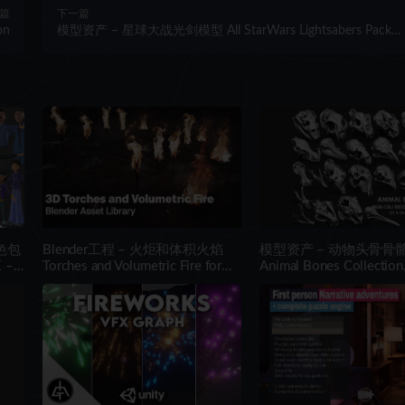
篇
下一篇
on
模型资产 – 星球大战光剑模型 All StarWars Lightsabers Pack
Low-poly 3D model
色包
Blender工程 – 火炬和体积火焰
模型资产 – 动物头骨骨
 –
Torches and Volumetric Fire for
Animal Bones Collection
Concept Art – Blender Asset
IMM\Stl\Obj Brush Pack
Library
One Vol.1