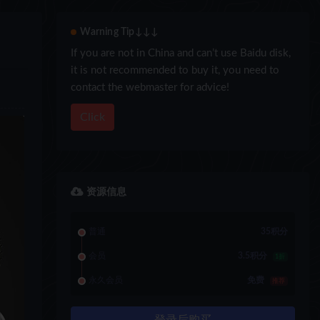
Warning Tip↓↓↓
If you are not in China and can’t use Baidu disk,
it is not recommended to buy it, you need to
contact the webmaster for advice!
Click
资源信息
普通
35积分
会员
3.5积分
1折
永久会员
免费
推荐