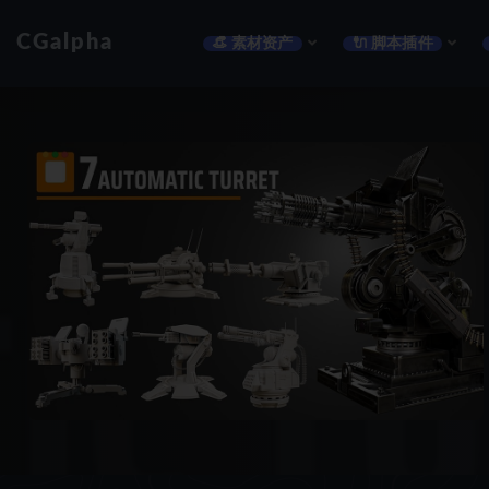
CGalpha
👒 素材资产
🔌 脚本插件
全部