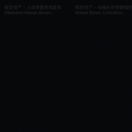
模型资产 – 人体骨骼画笔套装
模型资产 – 动物头骨骨骼模
(Skeleton) Human Bones
Animal Bones Collection
Collection IMM\Stl\Obj Brush
IMM/Stl/Obj Brush Pack 14 i
Pack 26 in One
One Vol.3