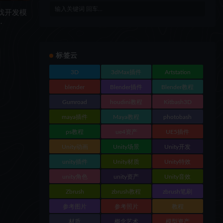
游戏开发模
uzzle
标签云
3D
3dMax插件
Artstation
blender
Blender插件
Blender教程
Gumroad
houdini教程
Kitbash3D
maya插件
Maya教程
photobash
ps教程
ue4资产
UE5插件
Unity动画
Unity场景
Unity开发
unity插件
Unity材质
Unity特效
unity角色
unity资产
Unity音效
Zbrush
zbrush教程
zbrush笔刷
参考图片
参考照片
教程
材质
概念艺术
模型资产