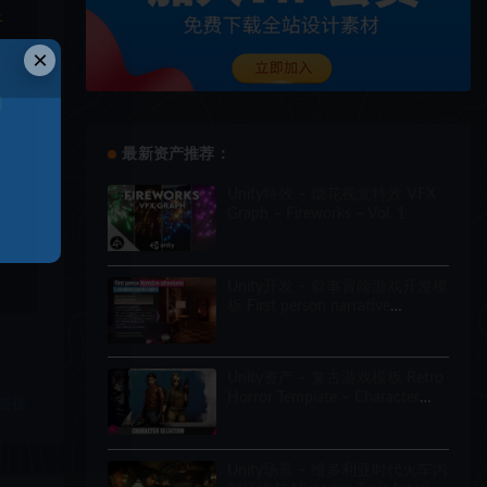
于
×
和
最新资产推荐：
Unity特效 – 烟花视觉特效 VFX
Graph – Fireworks – Vol. 1
Unity开发 – 叙事冒险游戏开发模
板 First person narrative
adventures + complete puzzle
engine
Unity资产 – 复古游戏模板 Retro
Horror Template – Character
链接
Selection
Unity场景 – 维多利亚时代火车内