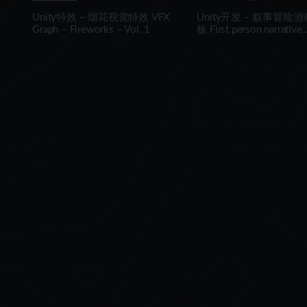
型
Unity特效 – 烟花视觉特效 VFX
Unity开发 – 叙事冒险
Graph – Fireworks – Vol. 1
板 First person narrative
n
adventures + complete p
engine