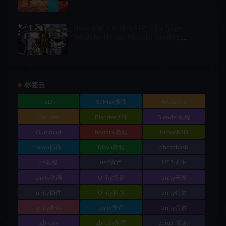
Unity场景 – 模块化别墅 Villa Forge
(Modular House, Modular Building,
Modular Villa, Coastal Town, Town)
标签云
3D
3dMax插件
Artstation
blender
Blender插件
Blender教程
Gumroad
houdini教程
Kitbash3D
maya插件
Maya教程
photobash
ps教程
ue4资产
UE5插件
Unity动画
Unity场景
Unity开发
unity插件
Unity材质
Unity特效
unity角色
unity资产
Unity音效
Zbrush
zbrush教程
zbrush笔刷