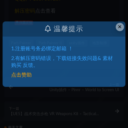
解压密码
点击查看
问题反馈
×
温馨提示
Path Painter
Path Painter II
unity插件
地形制作
1.注册账号务必绑定邮箱 ！
收藏
海报
链接
2.有解压密码错误，下载链接失效问题& 素材
购买 反馈。
点击赞助
上一篇
Unity插件 – Pinnr – World to Screen UI
下一篇
【UE5】战术突击步枪 VR Weapons Kit – Tactical
Assault guns update v2.2
相关文章