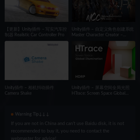
【更新】Unity插件 – 写实汽车控
Unity插件 – 自定义角色创建系统
制器 Realistic Car Controller Pro
Master Character Creator –
Character Customization/NPC
Creator
Unity插件 – 相机抖动插件
Unity插件 – 屏幕空间全局光照
Camera Shake
HTrace: Screen Space Global
Illumination HDRP
Warning Tip↓↓↓
If you are not in China and can’t use Baidu disk, it is not
recommended to buy it, you need to contact the
webmaster for advice!