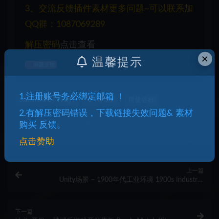
3、交流反馈插件素材更多问题~可以联系加
QQ群：1087069289
解压密码
点击查看
×
温馨提示
问题反馈
1.注册账号务必绑定邮箱 ！
Bandit Valley Village
Unity场景
匪徒谷村
2.有解压密码错误，下载链接失效问题& 素材
收藏
海报
链接
购买 反馈。
点击赞助
上一篇
Unity场景 – 1900年代工业环境 1900s Industrial
Environment
下一篇