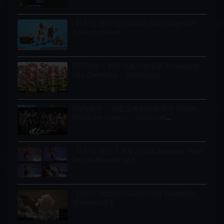
【UE5】乡村生活动画包 MC Village Life
Animation Pack
UE5插件 – 程序化城市生成器 Procedural
City Generator – OmniScape
Unity插件 – 自定义角色创建系统 Master
Character Creator – Character
Customization/NPC Creator
【UE5】第三人称射击游戏 Voyager: Third
Person Shooter v2.9
【UE5】电影级武器视觉特效 Cinematic
Weapon VFX