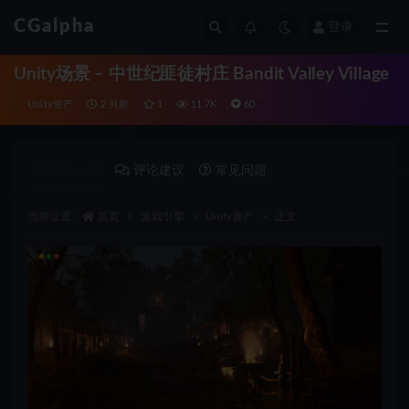
CGalpha
登录
全部
Unity场景 – 中世纪匪徒村庄 Bandit Valley Village
Unity资产
2 月前
1
11.7K
60
详情介绍
评论建议
常见问题
当前位置：
首页
游戏引擎
Unity资产
正文