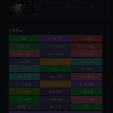
【UE5】电影级照明工具 Lighting
Cinematic Tool – UE5 Lumen System
标签云
3D
3dMax插件
Artstation
blender
Blender插件
Blender教程
Gumroad
houdini教程
Kitbash3D
maya插件
Maya教程
photobash
ps教程
ue4资产
UE5插件
Unity动画
Unity场景
Unity开发
unity插件
Unity材质
Unity特效
unity角色
unity资产
Unity音效
Zbrush
zbrush教程
zbrush笔刷
参考图片
参考照片
教程