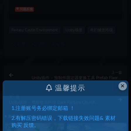
问题反馈
Fantasy Castle Environment
Unity场景
奇幻城堡环境
收藏
海报
链接
上一篇
Unity插件 – 预制件固定器更换工具 Prefab Fixer &
Replacer Tool
×
温馨提示
下一篇
Unity场景 – 黑暗教堂环境 Dark Fantasy Church
1.注册账号务必绑定邮箱 ！
Environment Built-in
相关文章
2.有解压密码错误，下载链接失效问题& 素材
购买 反馈。