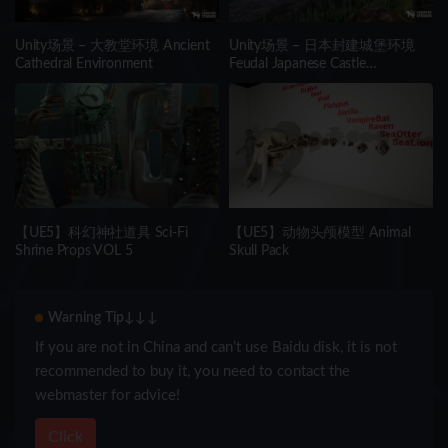
Unity场景 – 大教堂环境 Ancient
Unity场景 – 日本封建城堡环境
Cathedral Environment
Feudal Japanese Castle
Environment
【UE5】科幻神社道具 Sci-Fi
【UE5】动物头颅模型 Animal
Shrine Props VOL 5
Skull Pack
Warning Tip↓↓↓
If you are not in China and can’t use Baidu disk, it is not
recommended to buy it, you need to contact the
webmaster for advice!
Click