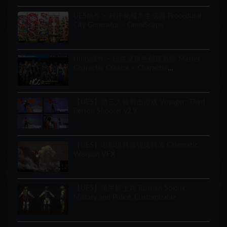
UE5插件 – 程序化城市生成器 Procedural
City Generator – OmniScape
Unity插件 – 自定义角色创建系统 Master
Character Creator – Character
Customization/NPC Creator
【UE5】第三人称射击游戏 Voyager: Third
Person Shooter v2.9
【UE5】电影级武器视觉特效 Cinematic
Weapon VFX
【UE5】俄罗斯士兵 Russian Soldier,
Military and Police, Customizable