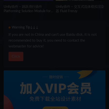
Unity插件 – 跳跃滑行插件
Unity插件 – 交互式流体模拟渲染
Platforming Solution Module for
器 Fluid Frenzy
Game Creator 2
Warning Tip↓↓↓
If you are not in China and can’t use Baidu disk, it is not
recommended to buy it, you need to contact the
webmaster for advice!
Click