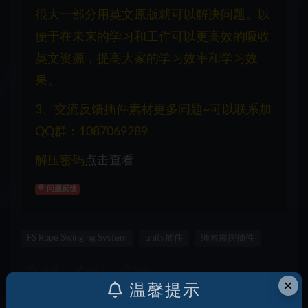
很大一部分用英文原版就可以解决问题。以
便于在未来的学习和工作可以更高效的吸收
英文资源，提高大家的学习效率和学习效
果。
3、交流反馈插件素材更多问题~可以联系加
QQ群：1087069289
解压密码
点击查看
问题反馈
FS Rope Swinging System
unity插件
绳索摇摆插件
收藏
海报
链接
×
温馨提示