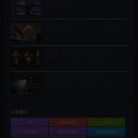
Person Shooter v2.9
【UE5】电影级武器视觉特效 Cinematic
Weapon VFX
【UE5】俄罗斯士兵 Russian Soldier,
Military and Police, Customizable
【UE5】电影级照明工具 Lighting
Cinematic Tool – UE5 Lumen System
标签云
3D
3dMax插件
Artstation
blender
Blender插件
Blender教程