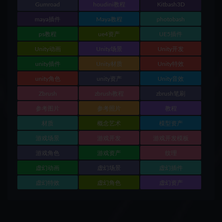
Gumroad
houdini教程
Kitbash3D
maya插件
Maya教程
photobash
ps教程
ue4资产
UE5插件
Unity动画
Unity场景
Unity开发
unity插件
Unity材质
Unity特效
unity角色
unity资产
Unity音效
Zbrush
zbrush教程
zbrush笔刷
参考图片
参考照片
教程
材质
概念艺术
模型资产
游戏场景
游戏开发
游戏开发模板
游戏角色
游戏资产
纹理
虚幻动画
虚幻场景
虚幻插件
虚幻特效
虚幻角色
虚幻资产