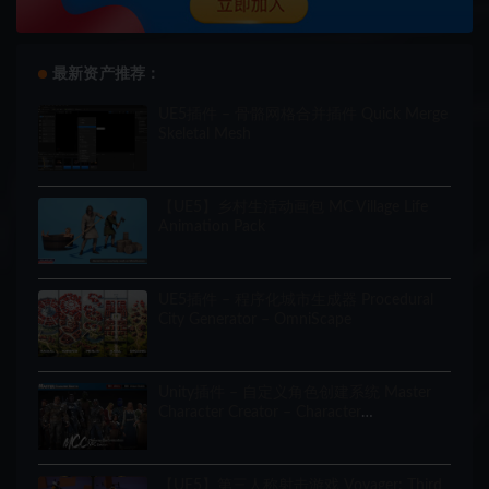
最新资产推荐：
UE5插件 – 骨骼网格合并插件 Quick Merge
Skeletal Mesh
【UE5】乡村生活动画包 MC Village Life
Animation Pack
UE5插件 – 程序化城市生成器 Procedural
City Generator – OmniScape
Unity插件 – 自定义角色创建系统 Master
Character Creator – Character
Customization/NPC Creator
【UE5】第三人称射击游戏 Voyager: Third