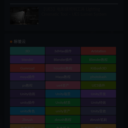
【UE5】电影级照明工具 Lighting
Cinematic Tool – UE5 Lumen System
标签云
3D
3dMax插件
Artstation
blender
Blender插件
Blender教程
Gumroad
houdini教程
Kitbash3D
maya插件
Maya教程
photobash
ps教程
ue4资产
UE5插件
Unity动画
Unity场景
Unity开发
unity插件
Unity材质
Unity特效
unity角色
unity资产
Unity音效
Zbrush
zbrush教程
zbrush笔刷