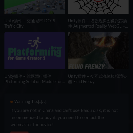
Unity插件 – 交通城市 DOTS
Unity插件 – 增强现实图像跟踪插
Traffic City
件 Augmented Reality WebGL –
Image Tracking WebAR
Unity插件 – 跳跃滑行插件
Unity插件 – 交互式流体模拟渲染
Platforming Solution Module for
器 Fluid Frenzy
Game Creator 2
Warning Tip↓↓↓
If you are not in China and can’t use Baidu disk, it is not
recommended to buy it, you need to contact the
webmaster for advice!