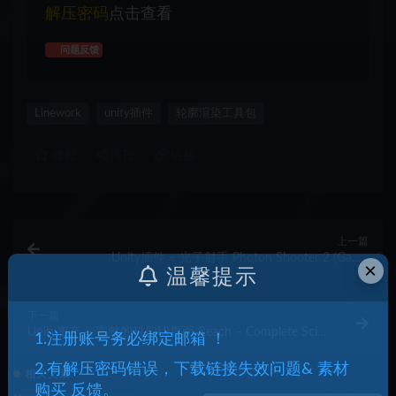
解压密码
点击查看
问题反馈
Linework
unity插件
轮廓渲染工具包
收藏
海报
链接
上一篇
Unity插件 – 光子射手 Photon Shooter 2 (Game
×
温馨提示
Creator 2)
下一篇
Unity资产 – 完整的科幻UI界面 Reach – Complete Sci-
1.注册账号务必绑定邮箱 ！
Fi UI
2.有解压密码错误，下载链接失效问题& 素材
相关文章
购买 反馈。