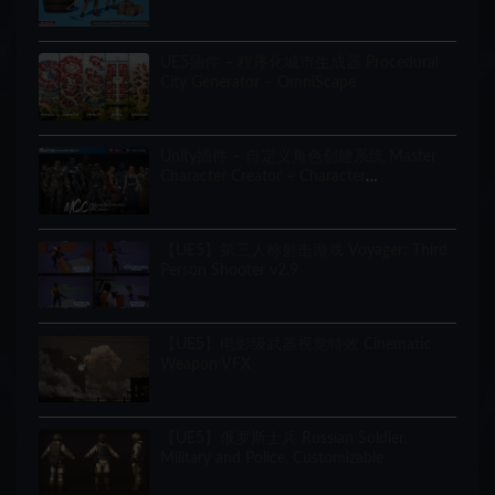
UE5插件 – 程序化城市生成器 Procedural
City Generator – OmniScape
Unity插件 – 自定义角色创建系统 Master
Character Creator – Character
Customization/NPC Creator
【UE5】第三人称射击游戏 Voyager: Third
Person Shooter v2.9
【UE5】电影级武器视觉特效 Cinematic
Weapon VFX
【UE5】俄罗斯士兵 Russian Soldier,
Military and Police, Customizable