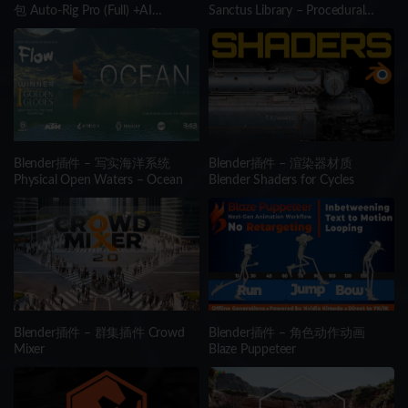
包 Auto-Rig Pro (Full) +AI
Sanctus Library – Procedural
(Win/Mac/Lnx)
Materials + Asset Browser
Blender插件 – 写实海洋系统
Blender插件 – 渲染器材质
Physical Open Waters – Ocean
Blender Shaders for Cycles
Blender插件 – 群集插件 Crowd
Blender插件 – 角色动作动画
Mixer
Blaze Puppeteer