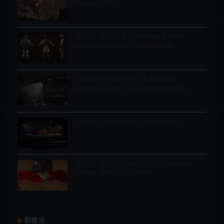
Weapon VFX
【UE5】俄罗斯士兵 Russian Soldier,
Military and Police, Customizable
【UE5】电影级照明工具 Lighting
Cinematic Tool – UE5 Lumen System
【UE5】灯光套件 RD: Lighting Kit
【UE5】终极战斗血腥贴图包 Ultimate
Combat Blood Decal Pack
标签云