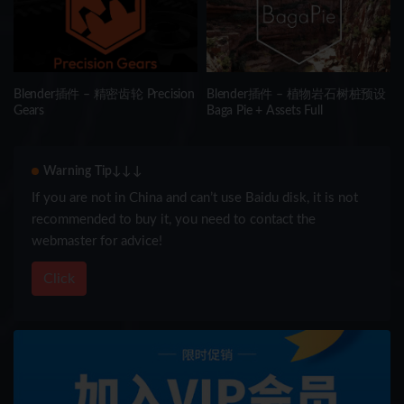
Blender插件 – 精密齿轮 Precision
Blender插件 – 植物岩石树桩预设
Gears
Baga Pie + Assets Full
Warning Tip↓↓↓
If you are not in China and can’t use Baidu disk, it is not
recommended to buy it, you need to contact the
webmaster for advice!
Click