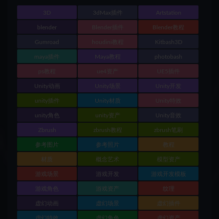
3D
3dMax插件
Artstation
blender
Blender插件
Blender教程
Gumroad
houdini教程
Kitbash3D
maya插件
Maya教程
photobash
ps教程
ue4资产
UE5插件
Unity动画
Unity场景
Unity开发
unity插件
Unity材质
Unity特效
unity角色
unity资产
Unity音效
Zbrush
zbrush教程
zbrush笔刷
参考图片
参考照片
教程
材质
概念艺术
模型资产
游戏场景
游戏开发
游戏开发模板
游戏角色
游戏资产
纹理
虚幻动画
虚幻场景
虚幻插件
虚幻特效
虚幻角色
虚幻资产