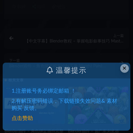
收藏
海报
链接
上一篇
【中文字幕】Blender教程 – 掌握电影叙事技巧 Master
Cinematic Storytelling in Blender
下一篇
×
Blender插件 – 角色绑定权重绘制工具 Weight Paint
温馨提示
Tools
相关文章
1.注册账号务必绑定邮箱 ！
2.有解压密码错误，下载链接失效问题& 素材
购买 反馈。
点击赞助
Blender插件 – 角色绑定插件完整
Blender插件 – 资产库浏览器