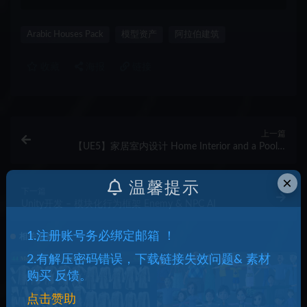
Arabic Houses Pack
模型资产
阿拉伯建筑
收藏
海报
链接
上一篇
【UE5】家居室内设计 Home Interior and a Pool –
Archinteriors Vol 8 Scene 5
×
温馨提示
下一篇
Unity开发 – 模块化行为框架 Enemy & NPC AI
1.注册账号务必绑定邮箱 ！
相关文章
2.有解压密码错误，下载链接失效问题& 素材
购买 反馈。
点击赞助