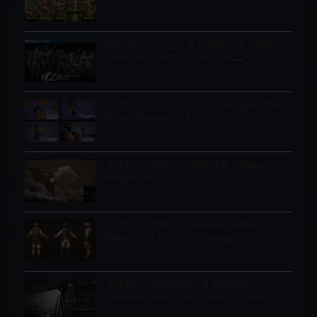
Unity插件 – 自定义角色创建系统 Master
Character Creator – Character
Customization/NPC Creator
【UE5】第三人称射击游戏 Voyager: Third
Person Shooter v2.9
【UE5】电影级武器视觉特效 Cinematic
Weapon VFX
【UE5】俄罗斯士兵 Russian Soldier,
Military and Police, Customizable
【UE5】电影级照明工具 Lighting
Cinematic Tool – UE5 Lumen System