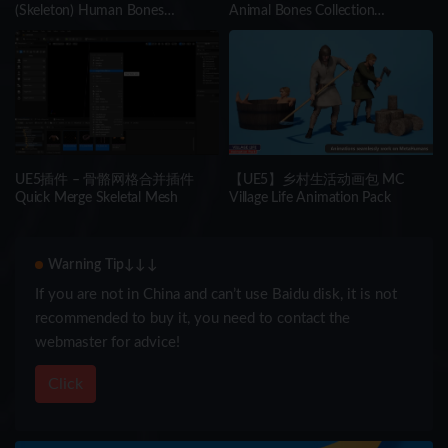
(Skeleton) Human Bones
Animal Bones Collection
Collection IMM\Stl\Obj Brush
IMM/Stl/Obj Brush Pack 14 in
Pack 26 in One
One Vol.3
UE5插件 – 骨骼网格合并插件
【UE5】乡村生活动画包 MC
Quick Merge Skeletal Mesh
Village Life Animation Pack
Warning Tip↓↓↓
If you are not in China and can’t use Baidu disk, it is not
recommended to buy it, you need to contact the
webmaster for advice!
Click