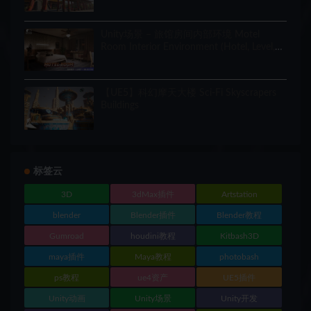
Unity场景 – 旅馆房间内部环境 Motel
Room Interior Environment (Hotel, Level,
Realistic)
【UE5】科幻摩天大楼 Sci-Fi Skyscrapers
Buildings
标签云
3D
3dMax插件
Artstation
blender
Blender插件
Blender教程
Gumroad
houdini教程
Kitbash3D
maya插件
Maya教程
photobash
ps教程
ue4资产
UE5插件
Unity动画
Unity场景
Unity开发