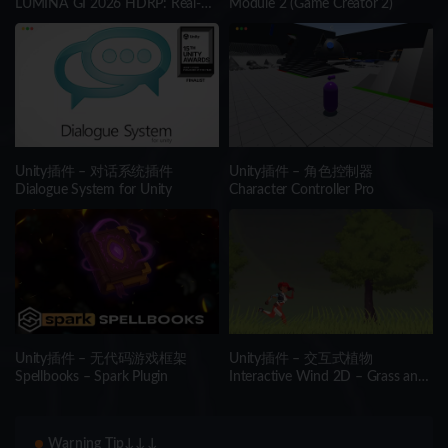
LUMINA GI 2026 HDRP: Real-
Module 2 (Game Creator 2)
Time Voxel Global Illumination
Unity插件 – 对话系统插件
Unity插件 – 角色控制器
Dialogue System for Unity
Character Controller Pro
Unity插件 – 无代码游戏框架
Unity插件 – 交互式植物
Spellbooks – Spark Plugin
Interactive Wind 2D – Grass and
Tree Shader
Warning Tip↓↓↓