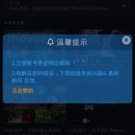
下一篇
Unity插件 – 风格化岩石生成插件 Titan Rock Generator
2025
相关文章
×
温馨提示
1.注册账号务必绑定邮箱 ！
2.有解压密码错误，下载链接失效问题& 素材
Unity插件 – 动画资产库 Moveen
Unity插件 – 后期处理工具包
VolFx – VFX Toolkit (Post
购买 反馈。
Processing, Timeline Tracks,
点击赞助
Shaders, Tools)
Unity插件 – 实时体素全局照明
Unity插件 – 光子模块 Photon