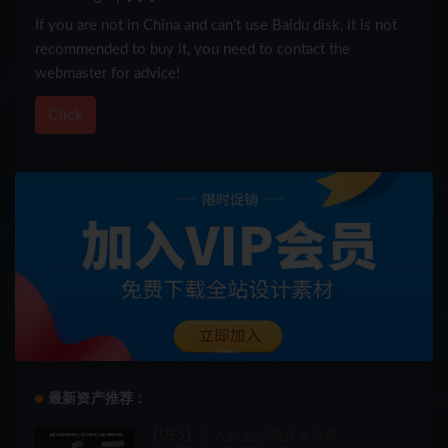
If you are not in China and can’t use Baidu disk, it is not
recommended to buy it, you need to contact the
webmaster for advice!
Click
最新资产推荐：
【UE5】多人射击游戏开发模板