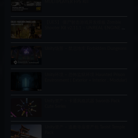
MULTIPLAYER FPS KIT
【UE5】 僵尸射击游戏开发模板 Zombie
Shooter Kit v2.11.1 – UNREAL ENGINE 5
Starter Pack
Unity场景 – 禁忌地牢 Forbidden Dungeons
Unity环境 – 恐怖监狱环境 Haunted Prison
Environment ( Exterior + Interior , Modular)
Unity资产 – 卡通风格武器 Swords Pack
Cute Series
Unity资产 – 道教寺庙资产包 Taoist Temple
Pack