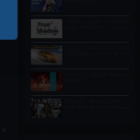
Magica Cloth 2
【更新】Unity插件 – 软阴影和发
光特效 True Shadow – UI Soft
Shadow and Glow
【更新】Unity插件 – 写实汽车控
制器 Realistic Car Controller Pro
Unity材质 – 线框材质 Wireframe
Shader
Unity场景 – 模块化别墅 Villa
Forge (Modular House, Modular
Building, Modular Villa, Coastal
Town, Town)
、大
道