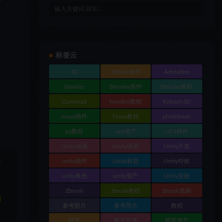
标签云
3D
3dMax插件
Artstation
blender
Blender插件
Blender教程
Gumroad
houdini教程
Kitbash3D
maya插件
Maya教程
photobash
ps教程
ue4资产
UE5插件
Unity动画
Unity场景
Unity开发
unity插件
Unity材质
Unity特效
于
unity角色
unity资产
Unity音效
Zbrush
zbrush教程
zbrush笔刷
和
参考图片
参考照片
教程
材质
概念艺术
模型资产