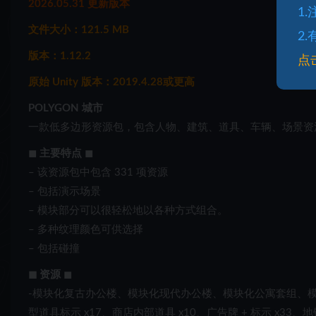
2026.05.31 更新版本
1
文件大小：121.5 MB
2
版本：1.12.2
点
原始 Unity 版本：2019.4.28或更高
POLYGON 城市
一款低多边形资源包，包含人物、建筑、道具、车辆、场景资
◼
主要特点
◼
– 该资源包中包含 331 项资源
– 包括演示场景
– 模块部分可以很轻松地以各种方式组合。
– 多种纹理颜色可供选择
– 包括碰撞
◼ 资源
◼
-模块化复古办公楼、模块化现代办公楼、模块化公寓套组、
型道具标示 x17、商店内部道具 x10、广告牌 + 标示 x33、