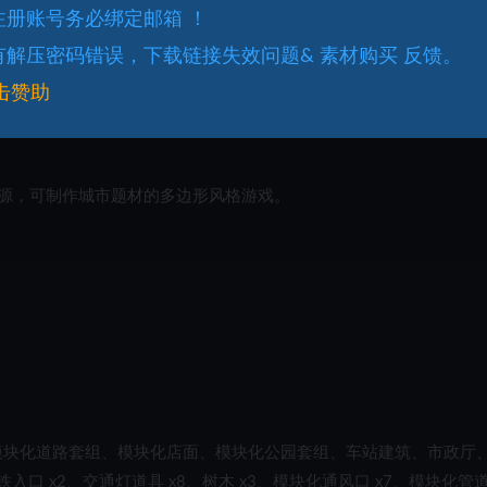
.注册账号务必绑定邮箱 ！
.有解压密码错误，下载链接失效问题& 素材购买 反馈。
击赞助
源，可制作城市题材的多边形风格游戏。
模块化道路套组、模块化店面、模块化公园套组、车站建筑、市政厅
地铁入口 x2、交通灯道具 x8、树木 x3、模块化通风口 x7、模块化管