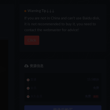
Warning Tip↓↓↓
If you are not in China and can’t use Baidu disk,
it is not recommended to buy it, you need to
contact the webmaster for advice!
Click
资源信息
普通
15.5积分
会员
免费
永久会员
免费
推荐