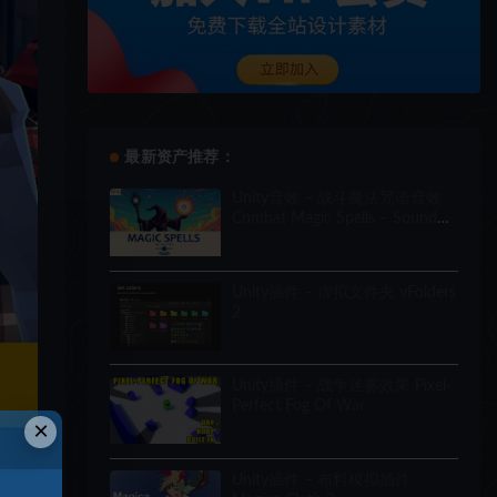
最新资产推荐：
Unity音效 – 战斗魔法咒语音效
Combat Magic Spells – Sound
Effects
Unity插件 – 虚拟文件夹 vFolders
2
Unity插件 – 战争迷雾效果 Pixel-
Perfect Fog Of War
×
Unity插件 – 布料模拟插件