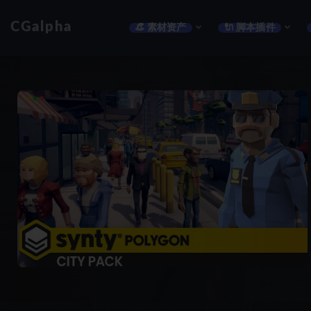
CGalpha
👒 素材资产
🔌 脚本插件
全部