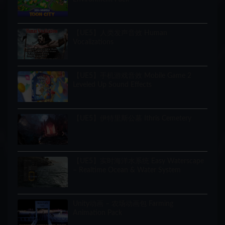
【UE5】人类发声音效 Human
Vocalizations
【UE5】手机游戏音效 Mobile Game 2
Leveled Up Sound Effects
【UE5】伊特里斯公墓 Ithris Cemetery
【UE5】实时海洋水系统 Easy Waterscape
– Realtime Ocean & Water System
Unity动画 – 农场动画包 Farming
Animation Pack