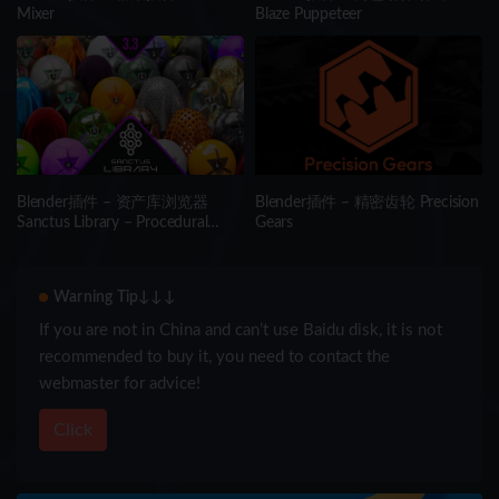
Mixer
Blaze Puppeteer
Blender插件 – 资产库浏览器
Blender插件 – 精密齿轮 Precision
Sanctus Library – Procedural
Gears
Materials + Asset Browser
Warning Tip↓↓↓
If you are not in China and can’t use Baidu disk, it is not
recommended to buy it, you need to contact the
webmaster for advice!
Click