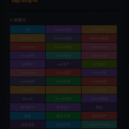
标签云
3D
3dMax插件
Artstation
blender
Blender插件
Blender教程
Gumroad
houdini教程
Kitbash3D
maya插件
Maya教程
photobash
ps教程
ue4资产
UE5插件
Unity动画
Unity场景
Unity开发
unity插件
Unity材质
Unity特效
unity角色
unity资产
Unity音效
Zbrush
zbrush教程
zbrush笔刷
参考图片
参考照片
教程
材质
概念艺术
模型资产
游戏场景
游戏开发
游戏开发模板