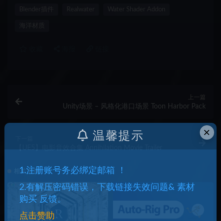
Blender插件
Realwater
Water Shader Addon
海洋材质
收藏
海报
链接
上一篇
Unity场景 – 风格化港口场景 Toon Harbor Pack
×
温馨提示
下一篇
【UE5】电影音效合集 Annihilation Movie Trailer
1.注册账号务必绑定邮箱 ！
相关文章
2.有解压密码错误，下载链接失效问题& 素材
购买 反馈。
点击赞助