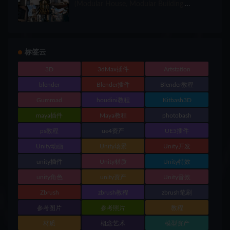
(Modular House, Modular Building,
Modular Villa, Coastal Town, Town)
标签云
3D
3dMax插件
Artstation
blender
Blender插件
Blender教程
Gumroad
houdini教程
Kitbash3D
maya插件
Maya教程
photobash
ps教程
ue4资产
UE5插件
Unity动画
Unity场景
Unity开发
unity插件
Unity材质
Unity特效
unity角色
unity资产
Unity音效
Zbrush
zbrush教程
zbrush笔刷
参考图片
参考照片
教程
材质
概念艺术
模型资产