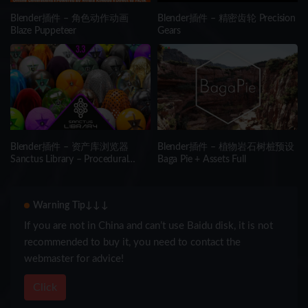
Blender插件 – 角色动作动画
Blender插件 – 精密齿轮 Precision
Blaze Puppeteer
Gears
Blender插件 – 资产库浏览器
Blender插件 – 植物岩石树桩预设
Sanctus Library – Procedural
Baga Pie + Assets Full
Materials + Asset Browser
Warning Tip↓↓↓
If you are not in China and can’t use Baidu disk, it is not
recommended to buy it, you need to contact the
webmaster for advice!
Click