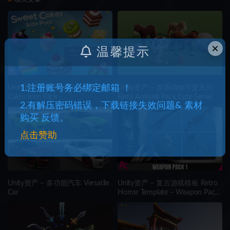
×
温馨提示
1.注册账号务必绑定邮箱 ！
Unity资产 – 甜蛋糕图标包 Sweet
Unity资产 – 农场动物可爱系列
Cakes Icon Pack
Farm Animals Pack Cute Series
2.有解压密码错误，下载链接失效问题& 素材
购买 反馈。
点击赞助
Unity资产 – 多功能汽车 Versatile
Unity资产 – 复古游戏模板 Retro
Car
Horror Template – Weapon Pack
1