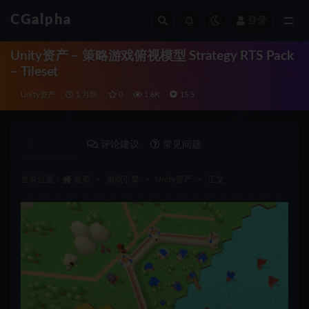
CGalpha
登录
全部
Unity资产 – 策略游戏俯视模型 Strategy RTS Pack
– Tileset
Unity资产
1 月前
0
1.6K
15.5
详情介绍
评论建议
常见问题
当前位置：
首页
游戏引擎
Unity资产
正文