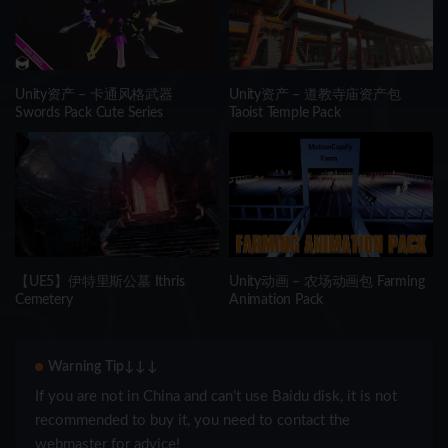
Unity资产 – 卡通风格武器
Unity资产 – 道教寺庙资产包
Swords Pack Cute Series
Taoist Temple Pack
【UE5】伊特里斯公墓 Ithris
Unity动画 – 农场动画包 Farming
Cemetery
Animation Pack
Warning Tip↓↓↓
If you are not in China and can’t use Baidu disk, it is not
recommended to buy it, you need to contact the
webmaster for advice!