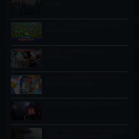
Package
【UE5】卡通城市环境包 Cartoon City
Environment Pack
【UE5】人类发声音效 Human
Vocalizations
【UE5】手机游戏音效 Mobile Game 2
Leveled Up Sound Effects
【UE5】伊特里斯公墓 Ithris Cemetery
【UE5】实时海洋水系统 Easy Waterscape
– Realtime Ocean & Water System