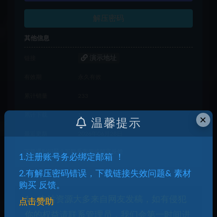
解压密码
其他信息
演示地址
链接
有效期
永久有效
累计销量
233
累计下载
1
×
温馨提示
最近更新
2026年06月28日
下载遇到问题？可联系客服或留言反馈
1.注册账号务必绑定邮箱 ！
2.有解压密码错误，下载链接失效问题& 素材
购买 反馈。
1、本站资源大多来自网友发稿，如有侵犯
点击赞助
你的权益请联系管理员，我们会第一时间进