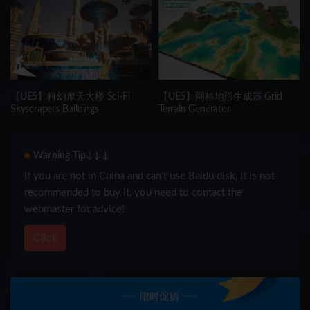
【UE5】科幻摩天大楼 Sci-Fi
【UE5】网格地形生成器 Grid
Skyscrapers Buildings
Terrain Generator
Warning Tip↓↓↓
If you are not in China and can’t use Baidu disk, it is not
recommended to buy it, you need to contact the
webmaster for advice!
Click