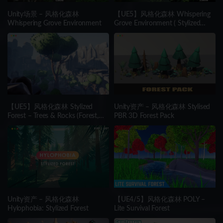
Unity场景 – 风格化森林
【UE5】风格化森林 Whispering
Whispering Grove Environment
Grove Environment ( Stylized
Forest )
【UE5】风格化森林 Stylized
Unity资产 – 风格化森林 Stylised
Forest – Trees & Rocks (Forest,
PBR 3D Forest Pack
Rocks, Trees, Stylized Forest)
Unity资产 – 风格化森林
【UE4/5】风格化森林 POLY –
Hylophobia: Stylized Forest
Lite Survival Forest