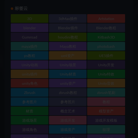
标签云
3D
3dMax插件
Artstation
blender
Blender插件
Blender教程
Gumroad
houdini教程
Kitbash3D
maya插件
Maya教程
photobash
ps教程
ue4资产
UE5插件
Unity动画
Unity场景
Unity开发
unity插件
Unity材质
Unity特效
unity角色
unity资产
Unity音效
Zbrush
zbrush教程
zbrush笔刷
参考图片
参考照片
教程
材质
概念艺术
模型资产
游戏场景
游戏开发
游戏开发模板
游戏角色
游戏资产
纹理