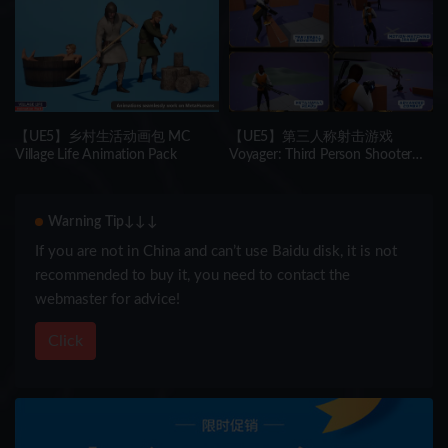
Tuscany )
【UE5】乡村生活动画包 MC
【UE5】第三人称射击游戏
Village Life Animation Pack
Voyager: Third Person Shooter
v2.9
Warning Tip↓↓↓
If you are not in China and can’t use Baidu disk, it is not
recommended to buy it, you need to contact the
webmaster for advice!
Click