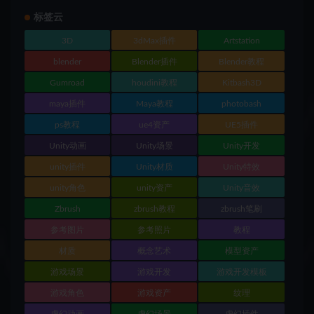
标签云
3D
3dMax插件
Artstation
blender
Blender插件
Blender教程
Gumroad
houdini教程
Kitbash3D
maya插件
Maya教程
photobash
ps教程
ue4资产
UE5插件
Unity动画
Unity场景
Unity开发
unity插件
Unity材质
Unity特效
unity角色
unity资产
Unity音效
Zbrush
zbrush教程
zbrush笔刷
参考图片
参考照片
教程
材质
概念艺术
模型资产
游戏场景
游戏开发
游戏开发模板
游戏角色
游戏资产
纹理