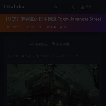
CGalpha
登录
全部
【UE5】雾蒙蒙的日本街道 Foggy Japanese Street
Unreal资产
2 月前
0
1.7K
50
详情介绍
评论建议
常见问题
当前位置：
首页
游戏引擎
Unreal资产
正文