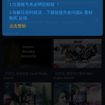
【UE4/5】烹饪游戏音效 Cooking Game Sound Effects
1.注册账号务必绑定邮箱 ！
2.有解压密码错误，下载链接失效问题& 素材
购买 反馈。
下一篇
【UE5】风格化奇幻森林 Top Down: Fantasy Forest –
点击赞助
Stylized Forest RTS Environment
相关文章
【UE5】游戏音效 Game Ready
【UE5】摩托车引擎声 Bike
Sounds
Engine Sounds