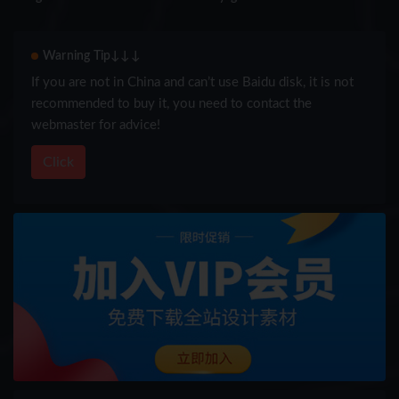
v2.9
Warning Tip↓↓↓
If you are not in China and can’t use Baidu disk, it is not
recommended to buy it, you need to contact the
webmaster for advice!
Click