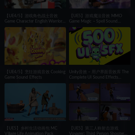
【UE4/5】游戏角色战士音效
【UE5】游戏魔法音效 MMO
Game Character English Warrior
Game Magic – Spell Sound
Sound Effects
Effects
【UE4/5】烹饪游戏音效 Cooking
Unity音效 – 用户界面音效库 The
Game Sound Effects
Complete UI Sound Effects
Library
【UE5】乡村生活动画包 MC
【UE5】第三人称射击游戏
Village Life Animation Pack
Voyager: Third Person Shooter