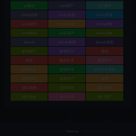
ps教程
ue4资产
UE5插件
Unity动画
Unity场景
Unity开发
unity插件
Unity材质
Unity特效
unity角色
unity资产
Unity音效
Zbrush
zbrush教程
zbrush笔刷
参考图片
参考照片
教程
材质
概念艺术
模型资产
游戏场景
游戏开发
游戏开发模板
游戏角色
游戏资产
纹理
虚幻动画
虚幻场景
虚幻插件
虚幻特效
虚幻角色
虚幻资产
Copyright © 2025-2026
Sitemap
- All rights reserved