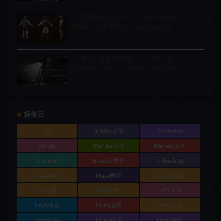
【UE5】俄罗斯士兵 Russian Soldier,
Military and Police, Customizable
【UE5】电影级照明工具 Lighting
Cinematic Tool – UE5 Lumen System
标签云
3D
3dMax插件
Artstation
blender
Blender插件
Blender教程
Gumroad
houdini教程
Kitbash3D
maya插件
Maya教程
photobash
ps教程
ue4资产
UE5插件
Unity动画
Unity场景
Unity开发
unity插件
Unity材质
Unity特效