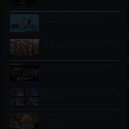
【UE5】乡村生活动画包 MC Village Life
Animation Pack
UE5插件 – 程序化城市生成器 Procedural
City Generator – OmniScape
Unity插件 – 自定义角色创建系统 Master
Character Creator – Character
Customization/NPC Creator
【UE5】第三人称射击游戏 Voyager: Third
Person Shooter v2.9
【UE5】电影级武器视觉特效 Cinematic
Weapon VFX