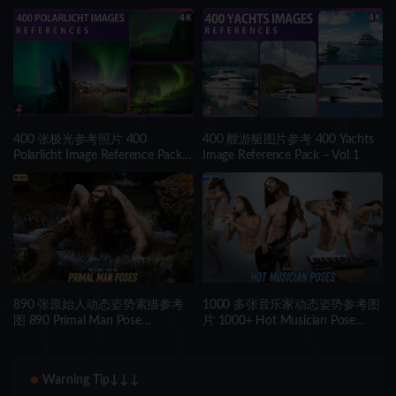
Royalty Free Photos
Landscapes – 400 Royalty Free
Photos
400 张极光参考照片 400
400 艘游艇图片参考 400 Yachts
Polarlicht Image Reference Pack –
Image Reference Pack – Vol 1
Vol 1
890 张原始人动态姿势素描参考
1000 多张音乐家动态姿势参考图
图 890 Primal Man Pose
片 1000+ Hot Musician Pose
Reference Pictures
Reference Pictures
Warning Tip↓↓↓