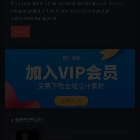
If you are not in China and can’t use Baidu disk, it is not
recommended to buy it, you need to contact the
webmaster for advice!
Click
最新资产推荐：
UE5插件 – 骨骼网格合并插件 Quick Merge
Skeletal Mesh