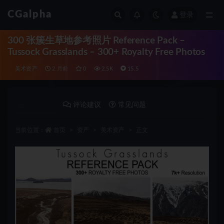
CGalpha
登录
全部
300 张簇生草地参考照片 Reference Pack –
Tussock Grasslands – 300+ Royalty Free Photos
美术资产
2 月前
0
2.5K
15.5
详情介绍
评论建议
常见问题
当前位置：
首页
资产
美术资产
正文