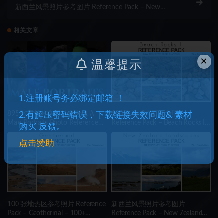
新西兰风景照片参考图片 Reference Pack – New
Zealand Landscapes – 400 Royalty Free Photos
相关文章
×
温馨提示
1.注册账号务必绑定邮箱 ！
895 张男性肖像照片参考包 A
100 张海滩岩石参考照片
2.有解压密码错误，下载链接失效问题& 素材
Male Portraits Photo Reference
Reference Pack – Beach Rocks II
购买 反馈。
Pack for Artists 895 JPEGs noAI
– 100+ Royalty Free Photos
点击赞助
100 张地热区参考照片 Reference
新西兰风景照片参考图片
Pack – Geothermal – 100+
Reference Pack – New Zealand