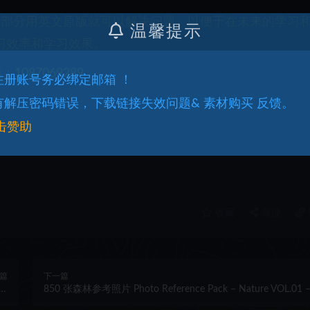
一部分用英文原版就可以解决问题。以便于在未来的学习
温馨提示
习效率和学习效果。
087069289
.注册账号务必绑定邮箱 ！
.有解压密码错误，下载链接失效问题& 素材购买 反馈。
击赞助
收藏
海报
篇
下一篇
al
850 张森林参考照片 Photo Reference Pack – Nature VOL.01 
ic
Green Lush Forests