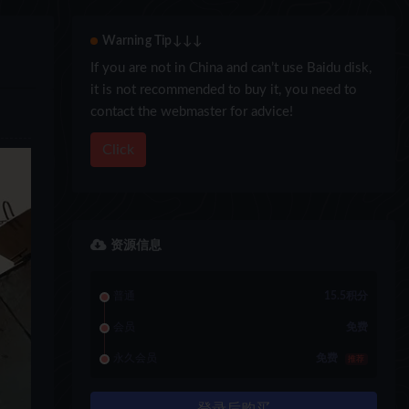
Warning Tip↓↓↓
If you are not in China and can’t use Baidu disk,
it is not recommended to buy it, you need to
contact the webmaster for advice!
Click
资源信息
普通
15.5积分
会员
免费
永久会员
免费
推荐