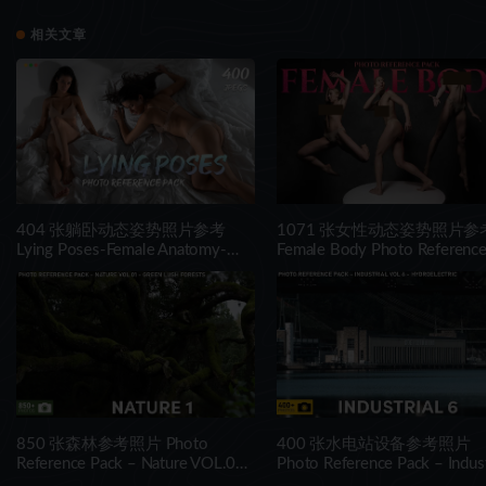
相关文章
404 张躺卧动态姿势照片参考
1071 张女性动态姿势照片参考
Lying Poses-Female Anatomy-
Female Body Photo Referenc
Photo Reference Pack for Artists-
Pack for Artists 1071 JPEGs 
404 JPEGs
850 张森林参考照片 Photo
400 张水电站设备参考照片
Reference Pack – Nature VOL.01
Photo Reference Pack – Indust
– Green Lush Forests
VOL. 06 – Hydroelectric