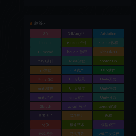
标签云
3D
3dMax插件
Artstation
blender
Blender插件
Blender教程
Gumroad
houdini教程
Kitbash3D
maya插件
Maya教程
photobash
ps教程
ue4资产
UE5插件
Unity动画
Unity场景
Unity开发
unity插件
Unity材质
Unity特效
unity角色
unity资产
Unity音效
Zbrush
zbrush教程
zbrush笔刷
参考图片
参考照片
教程
材质
概念艺术
模型资产
游戏场景
游戏开发
游戏开发模板