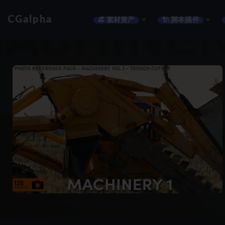
CGalpha
👒 素材资产
🔌 脚本插件
全部