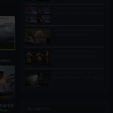
Creator
【UE5】第三人称射击游戏
Voyager: Third Person Shooter
v2.9
【UE5】电影级武器视觉特效
Cinematic Weapon VFX
【UE5】俄罗斯士兵 Russian
片
Soldier, Military and Police,
ealand
Customizable
y Free
【UE5】电影级照明工具
Lighting Cinematic Tool – UE5
Lumen System
姿势参考图
Pose