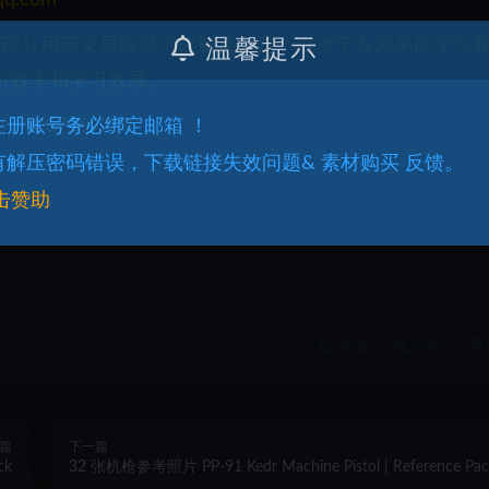
一部分用英文原版就可以解决问题。以便于在未来的学习
温馨提示
习效率和学习效果。
087069289
.注册账号务必绑定邮箱 ！
.有解压密码错误，下载链接失效问题& 素材购买 反馈。
击赞助
收藏
海报
篇
下一篇
ck
32 张机枪参考照片 PP-91 Kedr Machine Pistol | Reference Pac