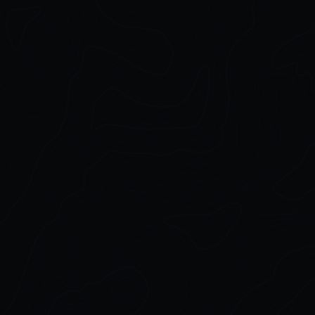
Grasslands – 300+ Royalty Free
Vol 1
Photos