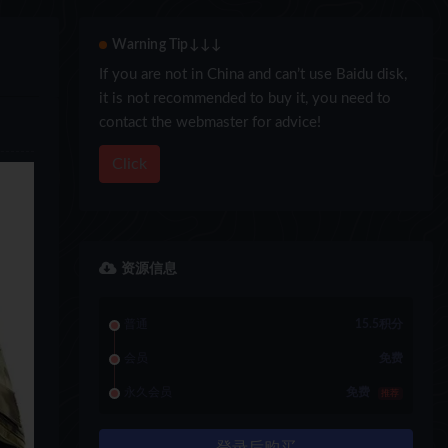
Warning Tip↓↓↓
If you are not in China and can’t use Baidu disk,
it is not recommended to buy it, you need to
contact the webmaster for advice!
Click
资源信息
普通
15.5积分
会员
免费
永久会员
免费
推荐