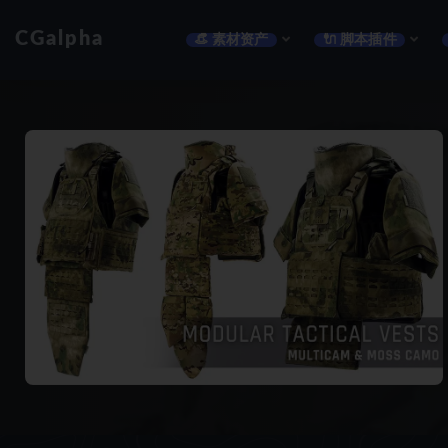
CGalpha
👒 素材资产
🔌 脚本插件
全部