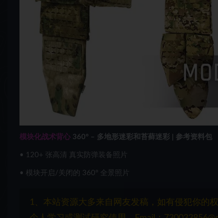
模块化战术背心
360° – 多地形迷彩和苔藓迷彩 | 参考资料包
• 120+ 张高清
真实防弹装备照片
• 模块开启/关闭的 360° 全景照片
1、本站资源大多来自网友发稿，如有侵犯你的
个人学习或测试研究使用，Email：730033856@q