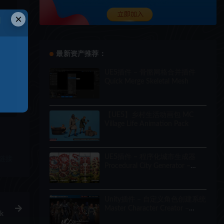
×
和
最新资产推荐：
UE5插件 – 骨骼网格合并插件
Quick Merge Skeletal Mesh
【UE5】乡村生活动画包 MC
Village Life Animation Pack
UE5插件 – 程序化城市生成器
链接
Procedural City Generator –
OmniScape
Unity插件 – 自定义角色创建系统
Master Character Creator –
k
Character Customization/NPC