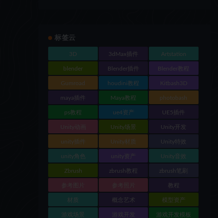
标签云
3D
3dMax插件
Artstation
blender
Blender插件
Blender教程
Gumroad
houdini教程
Kitbash3D
maya插件
Maya教程
photobash
ps教程
ue4资产
UE5插件
Unity动画
Unity场景
Unity开发
unity插件
Unity材质
Unity特效
unity角色
unity资产
Unity音效
Zbrush
zbrush教程
zbrush笔刷
参考图片
参考照片
教程
材质
概念艺术
模型资产
游戏场景
游戏开发
游戏开发模板