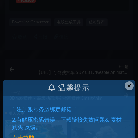
问题反馈
Powerline Generator
电线生成工具
虚幻资产
收藏
海报
链接
上一篇
【UE5】可驾驶汽车 SUV 03 Driveable Animated
Realistic ( SUV Car Vehicle Cars Vehicles Drive )
×
温馨提示
下一篇
3Dmax插件 – 高级动画绑定动画插件 SmartAnim
1.注册账号务必绑定邮箱 ！
相关文章
2.有解压密码错误，下载链接失效问题& 素材
购买 反馈。
点击赞助