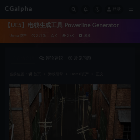
CGalpha
登录
全部
【UE5】电线生成工具 Powerline Generator
Unreal资产
2 月前
0
2.6K
15.5
详情介绍
评论建议
常见问题
当前位置：
首页
游戏引擎
Unreal资产
正文