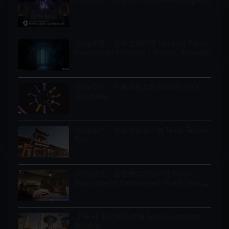
Unity场景 – 禁忌地牢 Forbidden Dungeons
Unity环境 – 恐怖监狱环境 Haunted Prison
Environment ( Exterior + Interior , Modular)
Unity资产 – 卡通风格武器 Swords Pack
Cute Series
Unity资产 – 道教寺庙资产包 Taoist Temple
Pack
Unity场景 – 旅馆房间内部环境 Motel
Room Interior Environment (Hotel, Level,
Realistic)
【UE5】科幻摩天大楼 Sci-Fi Skyscrapers
Buildings