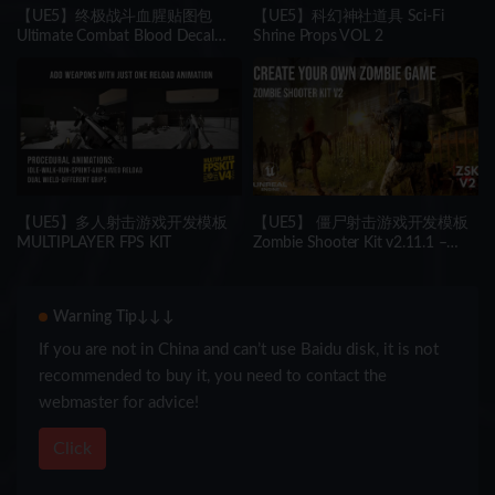
【UE5】终极战斗血腥贴图包
【UE5】科幻神社道具 Sci-Fi
Ultimate Combat Blood Decal
Shrine Props VOL 2
Pack
【UE5】多人射击游戏开发模板
【UE5】 僵尸射击游戏开发模板
MULTIPLAYER FPS KIT
Zombie Shooter Kit v2.11.1 –
UNREAL ENGINE 5 Starter Pack
Warning Tip↓↓↓
If you are not in China and can’t use Baidu disk, it is not
recommended to buy it, you need to contact the
webmaster for advice!
Click