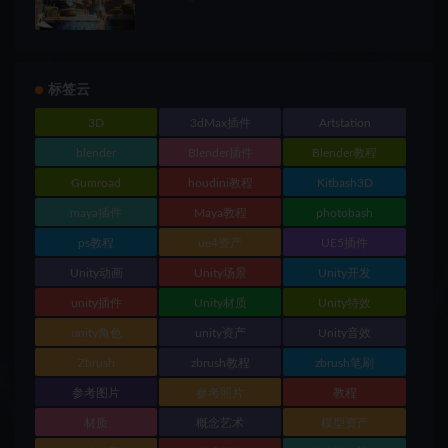
标签云
3D
3dMax插件
Artstation
blender
Blender插件
Blender教程
Gumroad
houdini教程
Kitbash3D
maya插件
Maya教程
photobash
ps教程
ue4资产
UE5插件
Unity动画
Unity场景
Unity开发
unity插件
Unity材质
Unity特效
unity角色
unity资产
Unity音效
Zbrush
zbrush教程
zbrush笔刷
参考图片
参考照片
教程
材质
概念艺术
模型资产