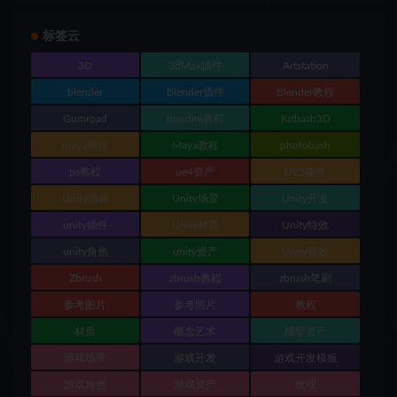
标签云
3D
3dMax插件
Artstation
blender
Blender插件
Blender教程
Gumroad
houdini教程
Kitbash3D
maya插件
Maya教程
photobash
ps教程
ue4资产
UE5插件
Unity动画
Unity场景
Unity开发
unity插件
Unity材质
Unity特效
unity角色
unity资产
Unity音效
Zbrush
zbrush教程
zbrush笔刷
参考图片
参考照片
教程
材质
概念艺术
模型资产
游戏场景
游戏开发
游戏开发模板
游戏角色
游戏资产
纹理