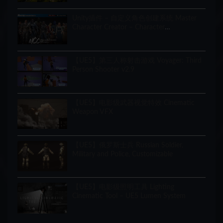
Unity插件 – 自定义角色创建系统 Master
Character Creator – Character
Customization/NPC Creator
【UE5】第三人称射击游戏 Voyager: Third
Person Shooter v2.9
【UE5】电影级武器视觉特效 Cinematic
Weapon VFX
【UE5】俄罗斯士兵 Russian Soldier,
Military and Police, Customizable
【UE5】电影级照明工具 Lighting
Cinematic Tool – UE5 Lumen System