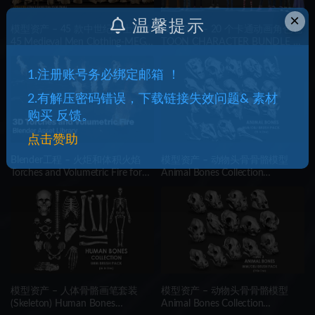
×
温馨提示
模型资产 – 45 款中世纪男士服装
模型资产 – 20 个卡通动画角色包
45 Medieval Men Clothing-MEGA
TOON CHARACTER BUNDLE –
PACK(zprj-fbx)- VOL 4
21 RIGGED CHARACTER
1.注册账号务必绑定邮箱 ！
2.有解压密码错误，下载链接失效问题& 素材
购买 反馈。
点击赞助
Blender工程 – 火炬和体积火焰
模型资产 – 动物头骨骨骼模型
Torches and Volumetric Fire for
Animal Bones Collection
Concept Art – Blender Asset
IMM\Stl\Obj Brush Pack 21 in
Library
One Vol.1
模型资产 – 人体骨骼画笔套装
模型资产 – 动物头骨骨骼模型
(Skeleton) Human Bones
Animal Bones Collection