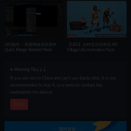
Collection IMM\Stl\Obj Brush
IMM/Stl/Obj Brush Pack 14 in
Pack 26 in One
One Vol.3
UE5插件 – 骨骼网格合并插件
【UE5】乡村生活动画包 MC
Quick Merge Skeletal Mesh
Village Life Animation Pack
Warning Tip↓↓↓
If you are not in China and can’t use Baidu disk, it is not
recommended to buy it, you need to contact the
webmaster for advice!
Click