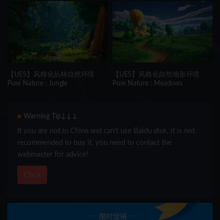
Low Poly)
【UE5】风格化丛林自然环境
【UE5】风格化自然地形环境
Pure Nature : Jungle
Pure Nature : Meadows
Warning Tip↓↓↓
If you are not in China and can’t use Baidu disk, it is not
recommended to buy it, you need to contact the
webmaster for advice!
Click