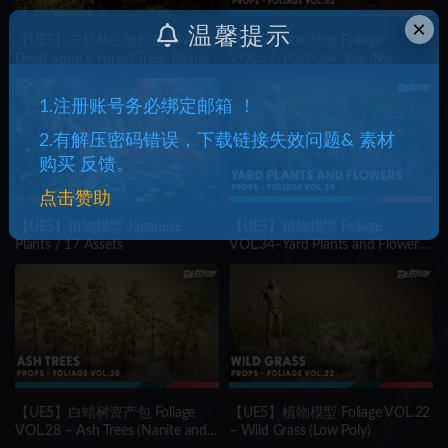
×
温馨提示
【UE5】云杉林生物群落 MW
【UE5】橡树植物 Foliage
Dead Spruce Forest Trees Biome
VOL.52- Post Oak Tree (No
Transparency Nanite)
1.注册账号务必绑定邮箱 ！
2.有解压密码错误，下载链接失效问题& 素材
购买 反馈。
点击赞助
【UE5】植物模型 Japanese
【UE5】植物模型 Foliage
Plants / 17 Assets
VOL.34- Yard Plants and Flowers
(Low Poly)
【UE5】白蜡树资产包 Foliage
【UE5】植物模型 Foliage VOL.22
VOL.28 – Ash Trees (Nanite and
– Wild Grass (Low Poly)