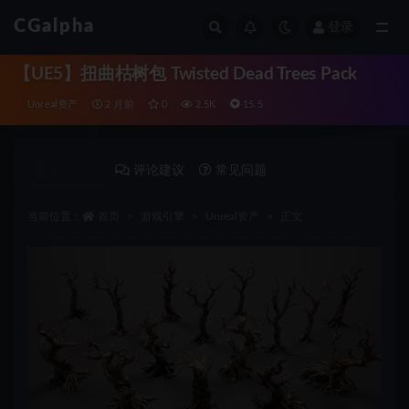
CGalpha
登录
全部
【UE5】扭曲枯树包 Twisted Dead Trees Pack
Unreal资产
2 月前
0
2.5K
15.5
详情介绍
评论建议
常见问题
当前位置：
首页
游戏引擎
Unreal资产
正文