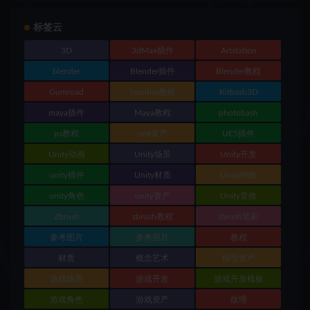
标签云
3D
3dMax插件
Artstation
blender
Blender插件
Blender教程
Gumroad
houdini教程
Kitbash3D
maya插件
Maya教程
photobash
ps教程
ue4资产
UE5插件
Unity动画
Unity场景
Unity开发
unity插件
Unity材质
Unity特效
unity角色
unity资产
Unity音效
Zbrush
zbrush教程
zbrush笔刷
参考图片
参考照片
教程
材质
概念艺术
模型资产
游戏场景
游戏开发
游戏开发模板
游戏角色
游戏资产
纹理