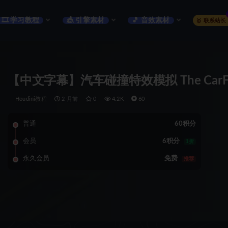
🎞️ 学习教程
🎪 引擎素材
🎵 音效素材
🥇 联系站长
【中文字幕】汽车碰撞特效模拟 The CarFX – Ho
Houdini教程
2 月前
0
4.2K
60
普通
60积分
会员
6积分
1折
永久会员
免费
推荐