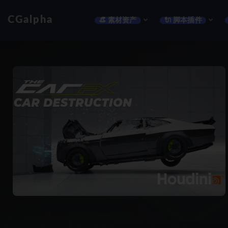
CGalpha
👒 素材资产
🔌 脚本插件
全部