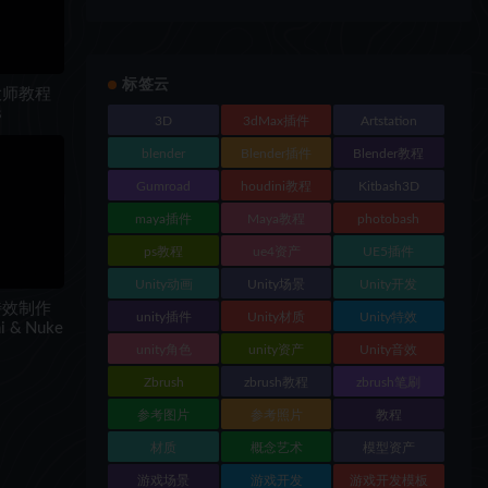
标签云
大师教程
s
3D
3dMax插件
Artstation
blender
Blender插件
Blender教程
Gumroad
houdini教程
Kitbash3D
maya插件
Maya教程
photobash
ps教程
ue4资产
UE5插件
Unity动画
Unity场景
Unity开发
特效制作
unity插件
Unity材质
Unity特效
i & Nuke
unity角色
unity资产
Unity音效
Zbrush
zbrush教程
zbrush笔刷
参考图片
参考照片
教程
材质
概念艺术
模型资产
游戏场景
游戏开发
游戏开发模板