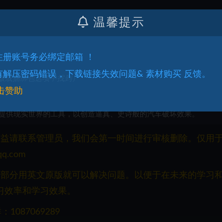
温馨提示
.注册账号务必绑定邮箱 ！
.有解压密码错误，下载链接失效问题& 素材购买 反馈。
版或捆绑包选项中找到）
击赞助
提供现实世界的工具，以创造逼真、史诗般的汽车破坏效果。
权益请联系管理员，我们会第一时间进行审核删除。仅用
q.com
一部分用英文原版就可以解决问题。以便于在未来的学习
习效率和学习效果。
087069289