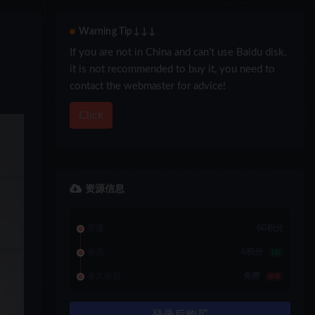
Warning Tip↓↓↓
If you are not in China and can’t use Baidu disk,
it is not recommended to buy it, you need to
contact the webmaster for advice!
Click
资源信息
普通
60积分
会员
6积分
1折
永久会员
免费
推荐