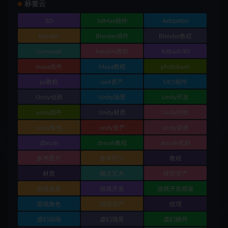
标签云
3D
3dMax插件
Artstation
blender
Blender插件
Blender教程
Gumroad
houdini教程
Kitbash3D
maya插件
Maya教程
photobash
ps教程
ue4资产
UE5插件
Unity动画
Unity场景
Unity开发
unity插件
Unity材质
Unity特效
unity角色
unity资产
Unity音效
Zbrush
zbrush教程
zbrush笔刷
参考图片
参考照片
教程
材质
概念艺术
模型资产
游戏场景
游戏开发
游戏开发模板
游戏角色
游戏资产
纹理
虚幻动画
虚幻场景
虚幻插件