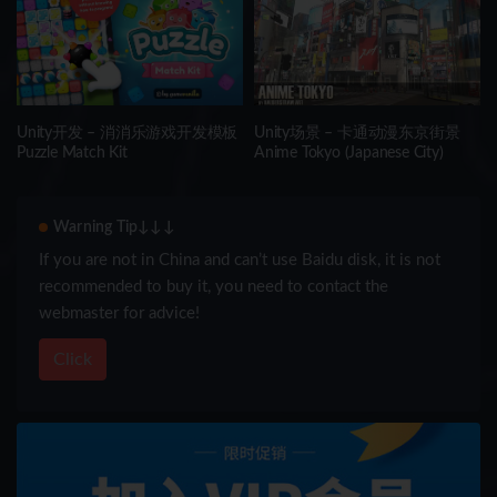
Unity开发 – 消消乐游戏开发模板
Unity场景 – 卡通动漫东京街景
Puzzle Match Kit
Anime Tokyo (Japanese City)
Warning Tip↓↓↓
If you are not in China and can’t use Baidu disk, it is not
recommended to buy it, you need to contact the
webmaster for advice!
Click