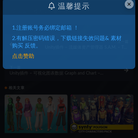
×
温馨提示
收藏
海报
链接
1.注册账号务必绑定邮箱 ！
2.有解压密码错误，下载链接失效问题& 素材
上一篇
购买 反馈。
Unity插件 – 流媒体资产管理器 S.A.M. – The
Streamable Assets Manager
点击赞助
下一篇
Unity插件 – 可视化图表数据 Graph and Chart –
Scientific – Data Visualization
相关文章