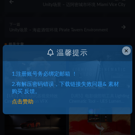
Unity场景 – 迈阿密城市环境 Miami Vice City
下一篇
Unity场景 – 海盗酒馆环境 Pirate Tavern Environment
相关文章
×
温馨提示
1.注册账号务必绑定邮箱 ！
2.有解压密码错误，下载链接失效问题& 素材
购买 反馈。
【UE5】电影级武器视觉特效
【UE5】电影级照明工具 Lighting
点击赞助
Cinematic Weapon VFX
Cinematic Tool – UE5 Lumen
System