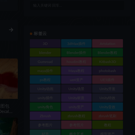
标签云
3D
3dMax插件
Artstation
blender
Blender插件
Blender教程
Gumroad
houdini教程
Kitbash3D
maya插件
Maya教程
photobash
ps教程
ue4资产
UE5插件
Unity动画
Unity场景
Unity开发
unity插件
Unity材质
Unity特效
贴图包
unity角色
unity资产
Unity音效
Decal
Zbrush
zbrush教程
zbrush笔刷
参考图片
参考照片
教程
材质
概念艺术
模型资产