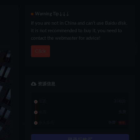
Warning Tip↓↓↓
If you are not in China and can’t use Baidu disk,
it is not recommended to buy it, you need to
contact the webmaster for advice!
Click
资源信息
普通
35积分
会员
免费
永久会员
免费
推荐