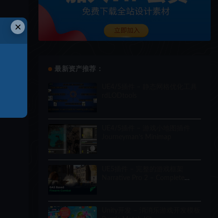
×
最新资产推荐：
UE4/5插件 – 静态网格优化工具
rdLODtools
UE4/5插件 – 游戏小地图插件
Journeyman’s Minimap
UE5插件 – 完整的游戏框架
Narrative Pro 2 – Complete
Game Framework
Unity开发 – 消消乐游戏开发模板