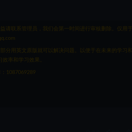
权益请联系管理员，我们会第一时间进行审核删除。仅用
q.com
一部分用英文原版就可以解决问题。以便于在未来的学习
习效率和学习效果。
087069289
收藏
海报