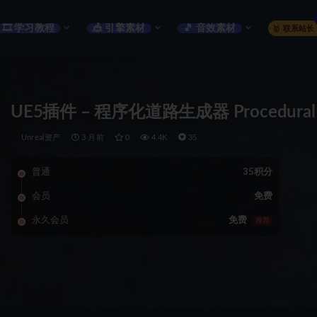
🎞️ 学习教程
🎪 引擎素材
🎵 音效素材
🥇 联系站长
UE5插件 – 程序化道路生成器 Procedural Ro
Unreal资产
3 月前
0
4.4K
35
普通
35积分
会员
免费
永久会员
免费
推荐