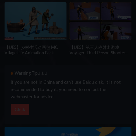
(MODULAR)
Tuscany City City Town Town
Tuscany )
【UE5】乡村生活动画包 MC
【UE5】第三人称射击游戏
Village Life Animation Pack
Voyager: Third Person Shooter
v2.9
Warning Tip↓↓↓
If you are not in China and can’t use Baidu disk, it is not
recommended to buy it, you need to contact the
webmaster for advice!
Click