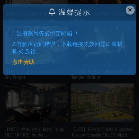
×
温馨提示
【UE5】射击训练场 Shoothouse
Unity场景 – 城市套件 Greeble
– Killhouse Shooting Range
City KIT
Training Arena
1.注册账号务必绑定邮箱 ！
2.有解压密码错误，下载链接失效问题& 素材
购买 反馈。
点击赞助
【UE5】天坛 Isometric World :
【UE5】阿兹特克神庙遗址 Aztec
Sky Temple
Temple Modular
【UE5】模块化办公室内部装修
【UE5】风格化滨海城市 Stylized
OLD OFFICE Interior
Tuscany Seaside City ( Stylized