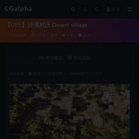
CGalpha
登录
全部
【UE5】沙漠村庄 Desert village
Unreal资产
3 月前
0
3.7K
15.5
详情介绍
评论建议
常见问题
当前位置：
首页
游戏引擎
Unreal资产
正文