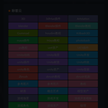
标签云
3D
3dMax插件
Artstation
blender
Blender插件
Blender教程
Gumroad
houdini教程
Kitbash3D
maya插件
Maya教程
photobash
ps教程
ue4资产
UE5插件
Unity动画
Unity场景
Unity开发
unity插件
Unity材质
Unity特效
unity角色
unity资产
Unity音效
Zbrush
zbrush教程
zbrush笔刷
参考图片
参考照片
教程
材质
概念艺术
模型资产
游戏场景
游戏开发
游戏开发模板
游戏角色
游戏资产
纹理