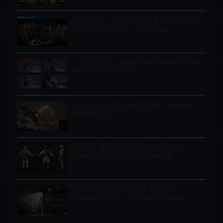
Unity插件 – 自定义角色创建系统 Master
Character Creator – Character
Customization/NPC Creator
【UE5】第三人称射击游戏 Voyager: Third
Person Shooter v2.9
【UE5】电影级武器视觉特效 Cinematic
Weapon VFX
【UE5】俄罗斯士兵 Russian Soldier,
Military and Police, Customizable
【UE5】电影级照明工具 Lighting
Cinematic Tool – UE5 Lumen System