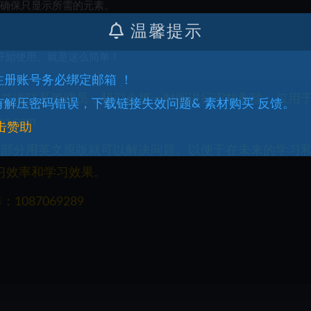
象，确保只显示所需的元素。
温馨提示
即可开始使用。就是这么简单！
.注册账号务必绑定邮箱 ！
权益请联系管理员，我们会第一时间进行审核删除。仅用
.有解压密码错误，下载链接失效问题& 素材购买 反馈。
q.com
击赞助
一部分用英文原版就可以解决问题。以便于在未来的学习
习效率和学习效果。
087069289