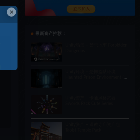
×
最新资产推荐：
于
Unity场景 – 禁忌地牢 Forbidden
Dungeons
和
Unity环境 – 恐怖监狱环境
Haunted Prison Environment (
Exterior + Interior , Modular)
Unity资产 – 卡通风格武器
Swords Pack Cute Series
Unity资产 – 道教寺庙资产包
Taoist Temple Pack