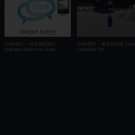
Shaders, Tools)
Unity插件 – 对话系统插件
Unity插件 – 角色控制器 Charac
Dialogue System for Unity
Controller Pro