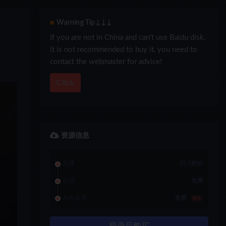
Warning Tip↓↓↓
If you are not in China and can’t use Baidu disk,
it is not recommended to buy it, you need to
contact the webmaster for advice!
Click
资源信息
普通
15.5积分
会员
免费
永久会员
免费
推荐