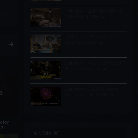
Unity场景 – 旅馆房间内部环境
链接
Motel Room Interior
Environment (Hotel, Level,
Realistic)
【UE5】科幻摩天大楼 Sci-Fi
Skyscrapers Buildings
Unity资产 – 科幻人口环境 Sci-Fi
Populate Environment
Unity插件 – 无代码游戏框架
Spellbooks – Spark Plugin
oton
 2)