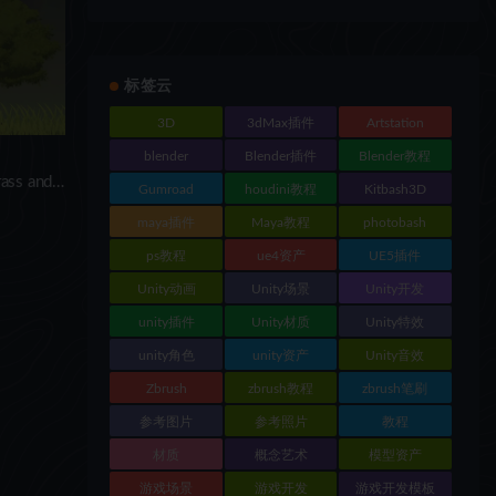
标签云
3D
3dMax插件
Artstation
blender
Blender插件
Blender教程
rass and
Gumroad
houdini教程
Kitbash3D
maya插件
Maya教程
photobash
ps教程
ue4资产
UE5插件
Unity动画
Unity场景
Unity开发
unity插件
Unity材质
Unity特效
unity角色
unity资产
Unity音效
Zbrush
zbrush教程
zbrush笔刷
参考图片
参考照片
教程
材质
概念艺术
模型资产
游戏场景
游戏开发
游戏开发模板