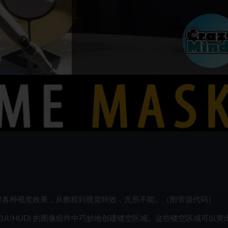
建各种视觉效果，从教程到视觉特效，无所不能。（附带源代码）
器 (UI/HUD) 的图像组件中巧妙地创建镂空区域。这些镂空区域可以突