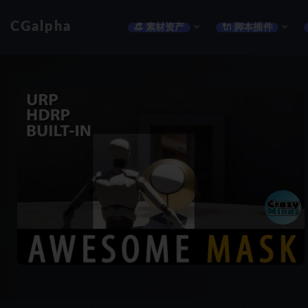
CGalpha
👒 素材资产
🔌 脚本插件
全部