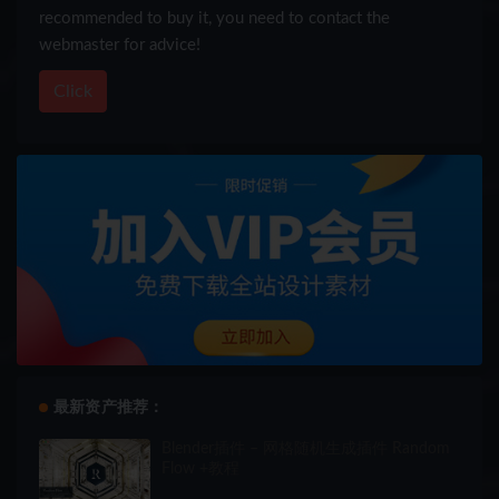
recommended to buy it, you need to contact the
webmaster for advice!
Click
最新资产推荐：
Blender插件 – 网格随机生成插件 Random
Flow +教程