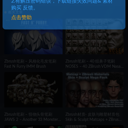
2.有解压密码错误，下载链接失效问题& 素材
购买 反馈。
相关文章
点击赞助
Zbrush笔刷 – 风格化毛发笔刷
Zbrush笔刷 – 40 组鼻子笔刷
Fast N Furry IMM Brush
NOSES – 40 ZBrush VDM Nasal
Areas
Zbrush笔刷 – 怪物头骨笔刷
Zbrush材质- 皮肤与雕塑材质包
JAWS 2 – Another 33 Monster
Skin & Sculpt Matcaps + ZBrush
Mouths & Skulls IMM Brush
Material Mega Pack