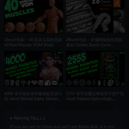
Zbrush笔刷 – 40 组真实肌肉笔刷
ZBrush笔刷 – 衣服褶皱曲线笔刷
40 Real Muscles VDM Brush
素材 Clothes Bands Curve
Brushes
4000 张手绘纹身和服装贴花设计
2555 张手绘魔法神圣符号资产包
包 Hand Painted Alpha Tattoos
Hand Painted Alpha Magic,
and Clothing Print Designs
Mystery & Sacred Signs and
(MEGA Pack) – Vol 9
Elements (MEGA Pack) – Vol 8
Warning Tip↓↓↓
If you are not in China and can’t use Baidu disk, it is not