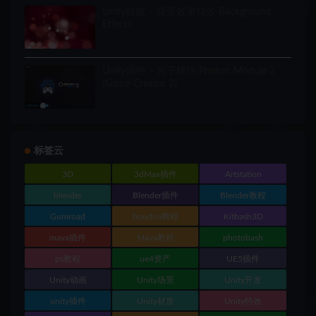
Unity特效 – 背景效果特效 Background
Effects
Unity插件 – 光子模块 Photon Module 2
(Game Creator 2)
标签云
3D
3dMax插件
Artstation
blender
Blender插件
Blender教程
Gumroad
houdini教程
Kitbash3D
maya插件
Maya教程
photobash
ps教程
ue4资产
UE5插件
Unity动画
Unity场景
Unity开发
unity插件
Unity材质
Unity特效