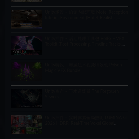
Unity场景 – 旅馆内部环境 Motel Reception
Interior Environment (Hotel, Realistic,
Modular)
Unity插件 – 后期处理工具包 VolFx – VFX
Toolkit (Post Processing, Timeline Tracks,
Shaders, Tools)
Unity特效 – 毒魔法术视觉特效包 Poison
Magic VFX Bundle
Unity资产 – 下水道场景 The Forgotten
Sewers
Unity插件 – 实时体素全局照明 LUMINA GI
2026 HDRP: Real-Time Voxel Global
Illumination