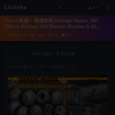
CGalpha
登录
全部
Zbrush笔刷 – 裂缝笔刷 Damage Maker: 300
ZBrush Brushes, 240 Blender Brushes & 60
Alphas
材质贴图
3 月前
0
5.1K
15.5
详情介绍
评论建议
常见问题
当前位置：
首页
资产
材质贴图
正文