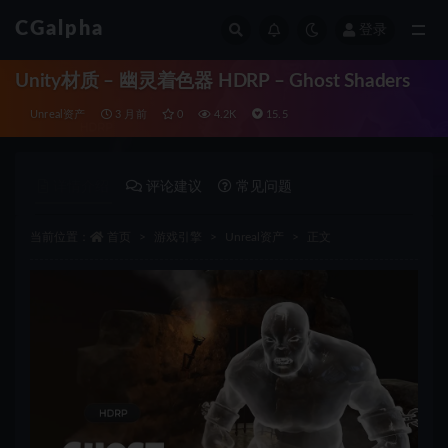
CGalpha
登录
全部
Unity材质 – 幽灵着色器 HDRP – Ghost Shaders
Unreal资产
3 月前
0
4.2K
15.5
详情介绍
评论建议
常见问题
当前位置：
首页
游戏引擎
Unreal资产
正文