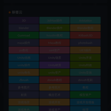
标签云
3D
3dMax插件
Artstation
blender
Blender插件
Blender教程
Gumroad
houdini教程
Kitbash3D
maya插件
Maya教程
photobash
ps教程
ue4资产
UE5插件
Unity动画
Unity场景
Unity开发
unity插件
Unity材质
Unity特效
unity角色
unity资产
Unity音效
Zbrush
zbrush教程
zbrush笔刷
参考图片
参考照片
教程
材质
概念艺术
模型资产
游戏场景
游戏开发
游戏开发模板
游戏角色
游戏资产
纹理