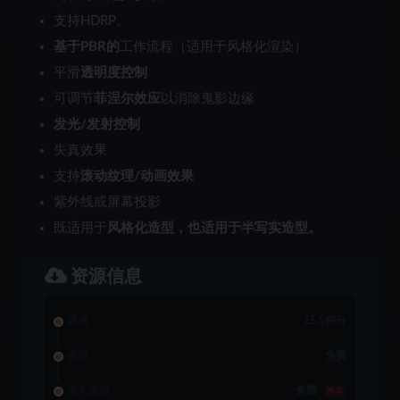
支持HDRP。
基于PBR的
工作流程（适用于风格化渲染）
平滑
透明度控制
可调节
菲涅尔效应
以消除鬼影边缘
发光/发射控制
失真效果
支持
滚动纹理/动画效果
紫外线或屏幕投影
既适用于
风格化造型，也适用于半写实造型。
资源信息
普通
15.5积分
会员
免费
永久会员
免费
推荐