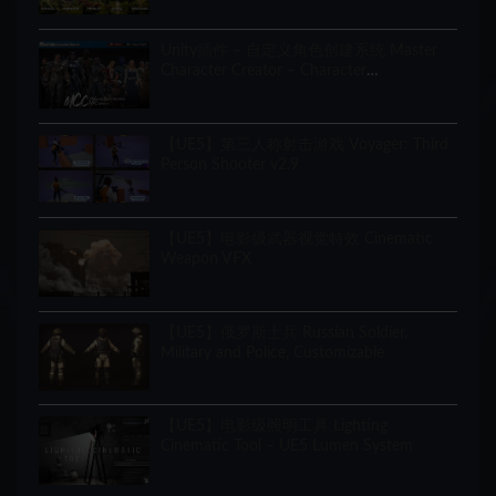
Unity插件 – 自定义角色创建系统 Master
Character Creator – Character
Customization/NPC Creator
【UE5】第三人称射击游戏 Voyager: Third
Person Shooter v2.9
【UE5】电影级武器视觉特效 Cinematic
Weapon VFX
【UE5】俄罗斯士兵 Russian Soldier,
Military and Police, Customizable
【UE5】电影级照明工具 Lighting
Cinematic Tool – UE5 Lumen System