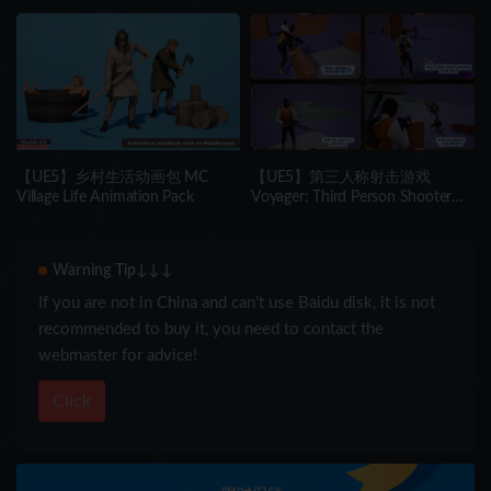
【UE5】乡村生活动画包 MC
【UE5】第三人称射击游戏
Village Life Animation Pack
Voyager: Third Person Shooter
v2.9
Warning Tip↓↓↓
If you are not in China and can’t use Baidu disk, it is not
recommended to buy it, you need to contact the
webmaster for advice!
Click