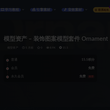
🎞️ 学习教程
🎪 引擎素材
🎵 音效素材
🥇 联系站长
模型资产 – 装饰图案模型套件 Ornament Kit
模型资产
5 月前
0
8.9K
15.5
普通
15.5积分
会员
免费
永久会员
免费
推荐