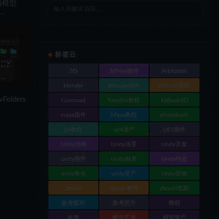
骼模型
 21 in
标签云
3D
3dMax插件
Artstation
blender
Blender插件
Blender教程
olders
Gumroad
houdini教程
Kitbash3D
maya插件
Maya教程
photobash
ps教程
ue4资产
UE5插件
Unity动画
Unity场景
Unity开发
unity插件
Unity材质
Unity特效
unity角色
unity资产
Unity音效
Zbrush
zbrush教程
zbrush笔刷
参考图片
参考照片
教程
材质
概念艺术
模型资产