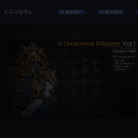
CGalpha
👒 素材资产
🔌 脚本插件
全部