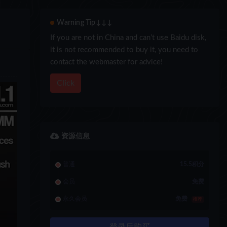
Warning Tip↓↓↓
If you are not in China and can’t use Baidu disk,
it is not recommended to buy it, you need to
contact the webmaster for advice!
Click
资源信息
普通
15.5积分
会员
免费
永久会员
免费
推荐