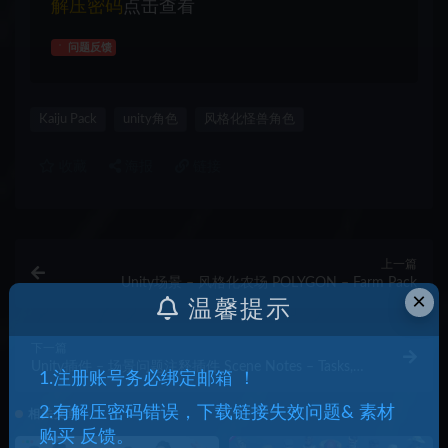
解压密码
点击查看
问题反馈
Kaiju Pack
unity角色
风格化怪兽角色
收藏
海报
链接
上一篇
Unity场景 – 风格化农场 POLYGON – Farm Pack
×
温馨提示
下一篇
Unity插件 – 场景问题注释插件 Scene Notes – Tasks,
1.注册账号务必绑定邮箱 ！
Issues, Annotations
2.有解压密码错误，下载链接失效问题& 素材
相关文章
购买 反馈。