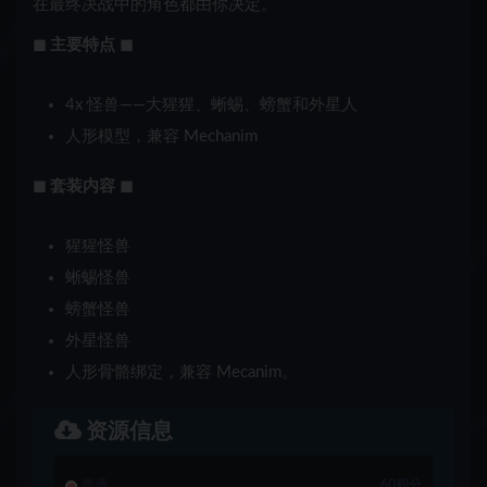
在最终决战中的角色都由你决定。
◼ 主要特点 ◼
4x 怪兽——大猩猩、蜥蜴、螃蟹和外星人
人形模型，兼容 Mechanim
◼ 套装内容 ◼
猩猩怪兽
蜥蜴怪兽
螃蟹怪兽
外星怪兽
人形骨骼绑定，兼容 Mecanim。
资源信息
普通
60积分