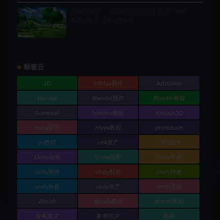
Unity场景 – 风格化自然地形环境 Pure
Nature 2 : Meadows
标签云
3D
3dMax插件
Artstation
blender
Blender插件
Blender教程
Gumroad
houdini教程
Kitbash3D
maya插件
Maya教程
photobash
ps教程
ue4资产
UE5插件
Unity动画
Unity场景
Unity开发
unity插件
Unity材质
Unity特效
unity角色
unity资产
Unity音效
Zbrush
zbrush教程
zbrush笔刷
参考图片
参考照片
教程