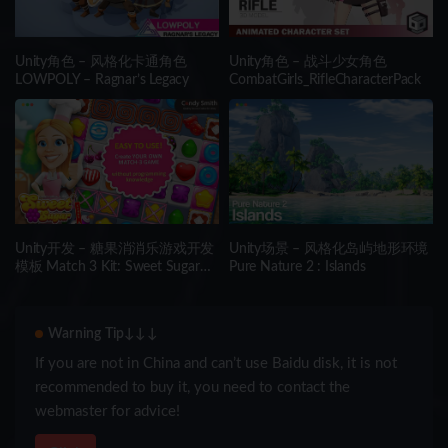
Unity角色 – 风格化卡通角色
Unity角色 – 战斗少女角色
LOWPOLY – Ragnar’s Legacy
CombatGirls_RifleCharacterPack
Unity开发 – 糖果消消乐游戏开发
Unity场景 – 风格化岛屿地形环境
模板 Match 3 Kit: Sweet Sugar
Pure Nature 2 : Islands
Candy
Warning Tip↓↓↓
If you are not in China and can’t use Baidu disk, it is not
recommended to buy it, you need to contact the
webmaster for advice!