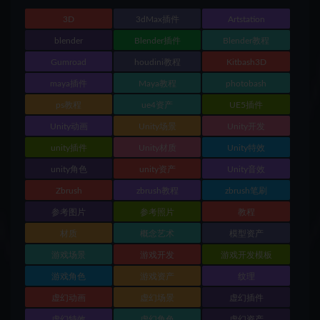
3D
3dMax插件
Artstation
blender
Blender插件
Blender教程
Gumroad
houdini教程
Kitbash3D
maya插件
Maya教程
photobash
ps教程
ue4资产
UE5插件
Unity动画
Unity场景
Unity开发
unity插件
Unity材质
Unity特效
unity角色
unity资产
Unity音效
Zbrush
zbrush教程
zbrush笔刷
参考图片
参考照片
教程
材质
概念艺术
模型资产
游戏场景
游戏开发
游戏开发模板
游戏角色
游戏资产
纹理
虚幻动画
虚幻场景
虚幻插件
虚幻特效
虚幻角色
虚幻资产