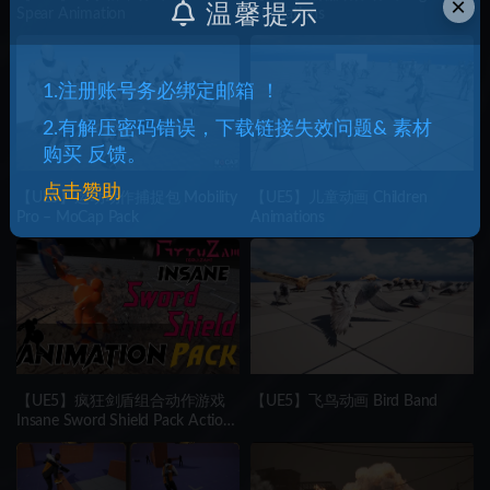
×
温馨提示
Spear Animation
Animations
1.注册账号务必绑定邮箱 ！
2.有解压密码错误，下载链接失效问题& 素材
购买 反馈。
点击赞助
【UE5】运动动作捕捉包 Mobility
【UE5】儿童动画 Children
Pro – MoCap Pack
Animations
【UE5】疯狂剑盾组合动作游戏
【UE5】飞鸟动画 Bird Band
Insane Sword Shield Pack Action
RPG | Available for all genres.