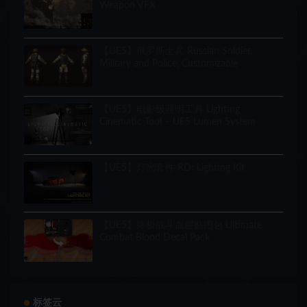
Weapon VFX
【UE5】俄罗斯士兵 Russian Soldier,
Military and Police, Customizable
【UE5】电影级照明工具 Lighting
Cinematic Tool – UE5 Lumen System
【UE5】灯光套件 RD: Lighting Kit
【UE5】终极战斗血腥贴图包 Ultimate
Combat Blood Decal Pack
标签云