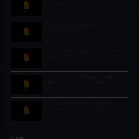
Character Creator – Character
Customization/NPC Creator
【UE5】第三人称射击游戏 Voyager: Third
Person Shooter v2.9
【UE5】电影级武器视觉特效 Cinematic
Weapon VFX
【UE5】俄罗斯士兵 Russian Soldier,
Military and Police, Customizable
【UE5】电影级照明工具 Lighting
Cinematic Tool – UE5 Lumen System
标签云