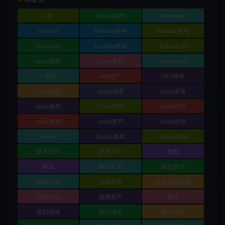
3D
3dMax插件
Artstation
blender
Blender插件
Blender教程
Gumroad
houdini教程
Kitbash3D
maya插件
Maya教程
photobash
ps教程
ue4资产
UE5插件
Unity动画
Unity场景
Unity开发
unity插件
Unity材质
Unity特效
unity角色
unity资产
Unity音效
Zbrush
zbrush教程
zbrush笔刷
参考图片
参考照片
教程
材质
概念艺术
模型资产
游戏场景
游戏开发
游戏开发模板
游戏角色
游戏资产
纹理
虚幻动画
虚幻场景
虚幻插件