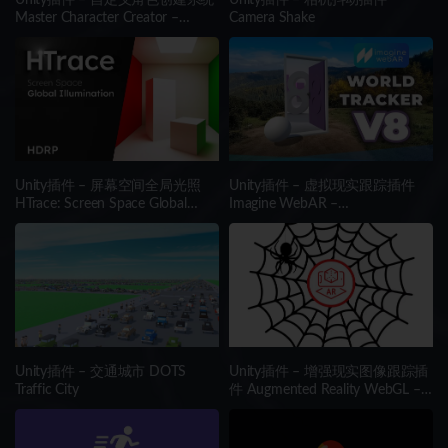
Master Character Creator –
Camera Shake
Character Customization/NPC
Creator
Unity插件 – 屏幕空间全局光照
Unity插件 – 虚拟现实跟踪插件
HTrace: Screen Space Global
Imagine WebAR –
Illumination HDRP
WorldTrackerV8
Unity插件 – 交通城市 DOTS
Unity插件 – 增强现实图像跟踪插
Traffic City
件 Augmented Reality WebGL –
Image Tracking WebAR