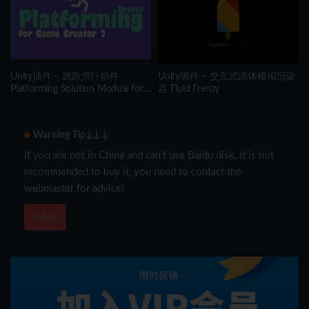
Unity插件 – 跳跃滑行插件
Unity插件 – 交互式流体模拟渲染
Platforming Solution Module for
器 Fluid Frenzy
Game Creator 2
Warning Tip↓↓↓
If you are not in China and can’t use Baidu disk, it is not
recommended to buy it, you need to contact the
webmaster for advice!
Click