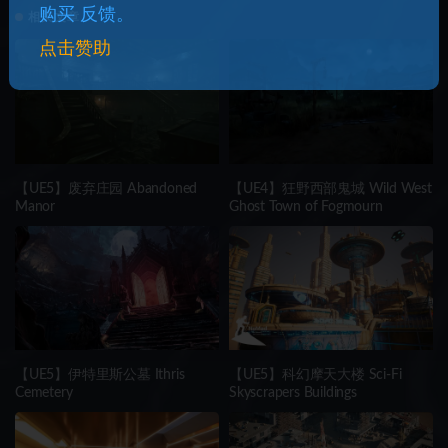
购买 反馈。
相关文章
点击赞助
【UE5】废弃庄园 Abandoned
【UE4】狂野西部鬼城 Wild West
Manor
Ghost Town of Fogmourn
【UE5】伊特里斯公墓 Ithris
【UE5】科幻摩天大楼 Sci-Fi
Cemetery
Skyscrapers Buildings