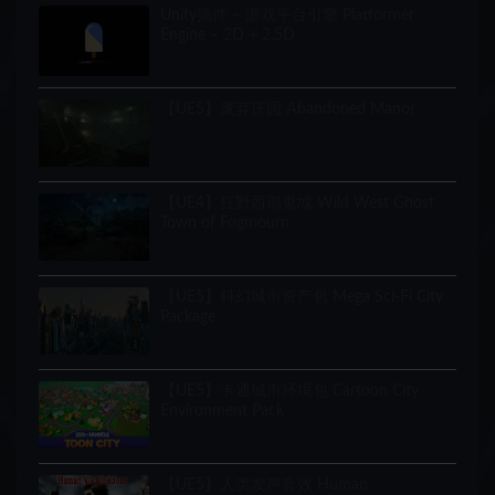
Unity插件 – 游戏平台引擎 Platformer
Engine – 2D + 2.5D
【UE5】废弃庄园 Abandoned Manor
【UE4】狂野西部鬼城 Wild West Ghost
Town of Fogmourn
【UE5】科幻城市资产包 Mega Sci-Fi City
Package
【UE5】卡通城市环境包 Cartoon City
Environment Pack
【UE5】人类发声音效 Human