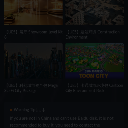
【UE5】展厅 Showroom Level Kit
【UE5】建筑环境 Construction
8
Environment
【UE5】科幻城市资产包 Mega
【UE5】卡通城市环境包 Cartoon
Sci-Fi City Package
City Environment Pack
Warning Tip↓↓↓
If you are not in China and can’t use Baidu disk, it is not
recommended to buy it, you need to contact the