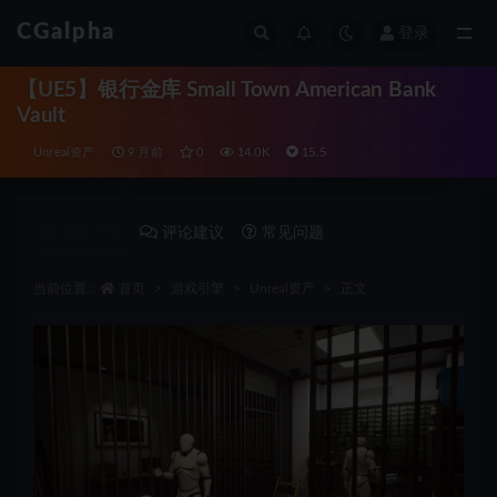
CGalpha
登录
全部
【UE5】银行金库 Small Town American Bank
Vault
Unreal资产
9 月前
0
14.0K
15.5
详情介绍
评论建议
常见问题
当前位置：
首页
游戏引擎
Unreal资产
正文