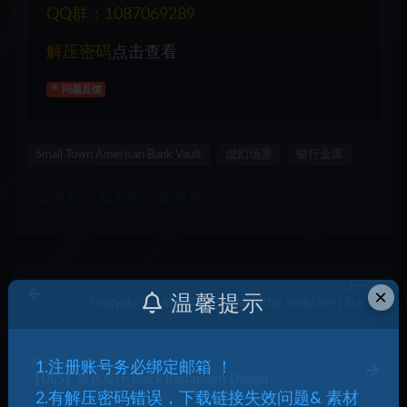
QQ群：1087069289
解压密码
点击查看
问题反馈
Small Town American Bank Vault
虚幻场景
银行金库
收藏
海报
链接
上一篇
×
温馨提示
Unity插件 – 角色切换器 Character Switcher | Game
Creator 2
下一篇
1.注册账号务必绑定邮箱 ！
【UE5】黑色餐厅 Black Restaurant Design
2.有解压密码错误，下载链接失效问题& 素材