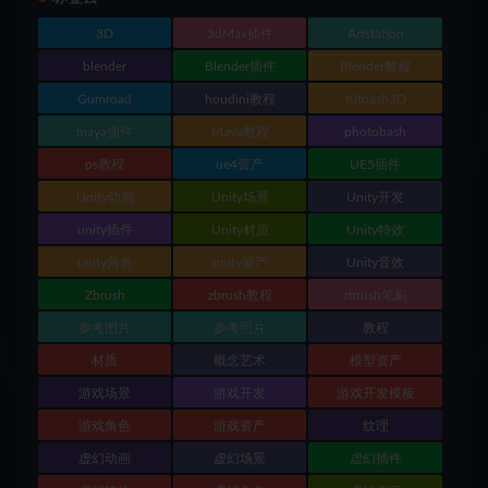
3D
3dMax插件
Artstation
blender
Blender插件
Blender教程
Gumroad
houdini教程
Kitbash3D
maya插件
Maya教程
photobash
ps教程
ue4资产
UE5插件
Unity动画
Unity场景
Unity开发
unity插件
Unity材质
Unity特效
unity角色
unity资产
Unity音效
Zbrush
zbrush教程
zbrush笔刷
参考图片
参考照片
教程
材质
概念艺术
模型资产
游戏场景
游戏开发
游戏开发模板
游戏角色
游戏资产
纹理
虚幻动画
虚幻场景
虚幻插件