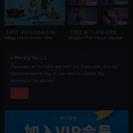
【UE5】乡村生活动画包 MC
【UE5】第三人称射击游戏
Village Life Animation Pack
Voyager: Third Person Shooter
v2.9
Warning Tip↓↓↓
If you are not in China and can’t use Baidu disk, it is not
recommended to buy it, you need to contact the
webmaster for advice!
Click