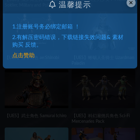
×
温馨提示
Soldier, Military and Police,
Girl Satomi
Customizable
1.注册账号务必绑定邮箱 ！
2.有解压密码错误，下载链接失效问题& 素材
购买 反馈。
点击赞助
【UE5】忍者角色 ae:Shinobi
【UE5】蜥蜴人圣骑士 Lizardman
Paladin
【UE5】武士角色 Samurai Ichiro
【UE5】科幻雇佣兵角色 Sci-Fi
Mercenaries Pack