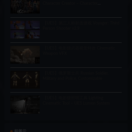
Character Creator – Character
Customization/NPC Creator
【UE5】第三人称射击游戏 Voyager: Third
Person Shooter v2.9
【UE5】电影级武器视觉特效 Cinematic
Weapon VFX
【UE5】俄罗斯士兵 Russian Soldier,
Military and Police, Customizable
【UE5】电影级照明工具 Lighting
Cinematic Tool – UE5 Lumen System
标签云