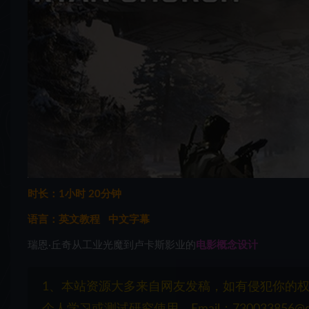
时长：1小时 20分钟
语言：英文教程 中文字幕
瑞恩·丘奇从工业光魔到卢卡斯影业的
电影概念设计
1、本站资源大多来自网友发稿，如有侵犯你的
个人学习或测试研究使用，Email：730033856@q