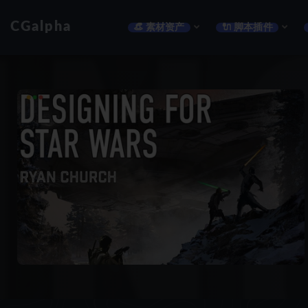
CGalpha
👒 素材资产
🔌 脚本插件
全部