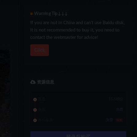
Warning Tip↓↓↓
If you are not in China and can’t use Baidu disk,
it is not recommended to buy it, you need to
contact the webmaster for advice!
Click
资源信息
普通
15.5积分
会员
免费
永久会员
免费
推荐