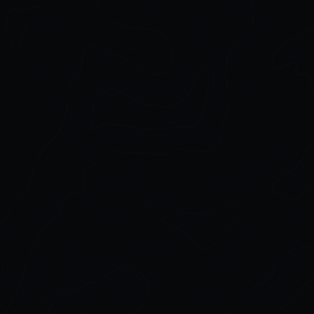
Unreal Engine 5
Large-Scale Aerial Shot