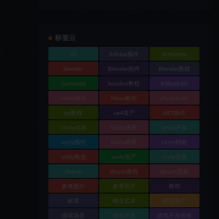
标签云
3D
3dMax插件
Artstation
blender
Blender插件
Blender教程
Gumroad
houdini教程
Kitbash3D
maya插件
Maya教程
photobash
ps教程
ue4资产
UE5插件
Unity动画
Unity场景
Unity开发
unity插件
Unity材质
Unity特效
unity角色
unity资产
Unity音效
Zbrush
zbrush教程
zbrush笔刷
参考图片
参考照片
教程
材质
概念艺术
模型资产
游戏场景
游戏开发
游戏开发模板