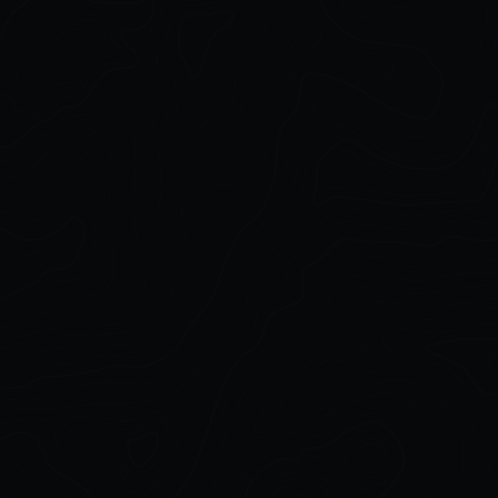
Humanoid 3D Character
Workflows in Houdini