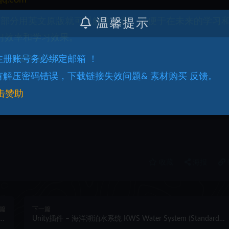
一部分用英文原版就可以解决问题。以便于在未来的学习
温馨提示
习效率和学习效果。
087069289
.注册账号务必绑定邮箱 ！
.有解压密码错误，下载链接失效问题& 素材购买 反馈。
击赞助
收藏
海报
篇
下一篇
pt
Unity插件 – 海洋湖泊水系统 KWS Water System (Standard
ed
Rendering)