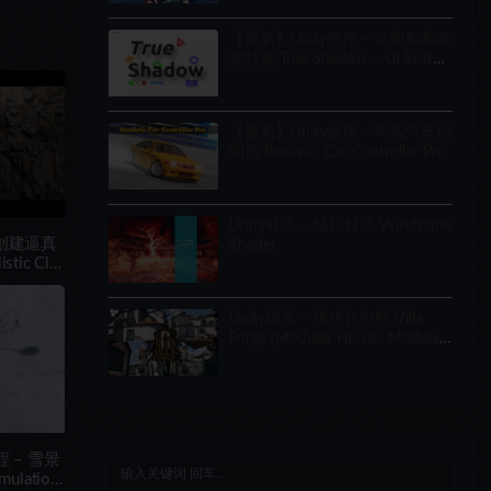
【更新】Unity插件 – 软阴影和发
光特效 True Shadow – UI Soft
Shadow and Glow
【更新】Unity插件 – 写实汽车控
制器 Realistic Car Controller Pro
Unity材质 – 线框材质 Wireframe
 创建逼真
Shader
ic Cliff
e
Unity场景 – 模块化别墅 Villa
Forge (Modular House, Modular
Building, Modular Villa, Coastal
Town, Town)
程 – 雪景
lation