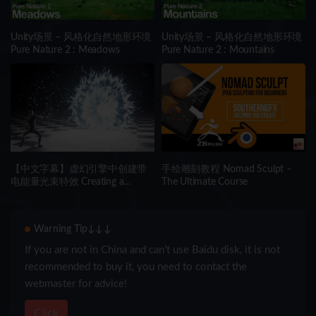
Unity场景 – 风格化自然地形环境
Unity场景 – 风格化自然地形环境
Pure Nature 2 : Meadows
Pure Nature 2 : Mountains
【中文字幕】虚幻引擎中创建带
手绘雕刻教程 Nomad Sculpt –
电能量光束特效 Creating a
The Ultimate Course
Charged Energy Beam in Unreal
Engine
Warning Tip↓↓↓
If you are not in China and can’t use Baidu disk, it is not
recommended to buy it, you need to contact the
webmaster for advice!
Click