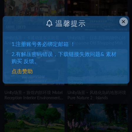
×
温馨提示
Unity场景 – 卡通动漫东京街景
Unity场景 – 日本老旧购物中心环
Anime Tokyo (Japanese City)
境 Japanese Old Shopping Mall
1.注册账号务必绑定邮箱 ！
Environment (Modular, Asian,
Abandoned)
2.有解压密码错误，下载链接失效问题& 素材
购买 反馈。
点击赞助
Unity场景 – 旅馆内部环境 Motel
Unity场景 – 风格化岛屿地形环境
Reception Interior Environment
Pure Nature 2 : Islands
(Hotel, Realistic, Modular)