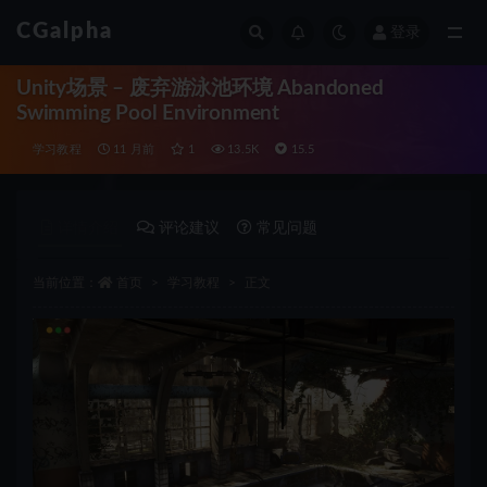
CGalpha
登录
全部
Unity场景 – 废弃游泳池环境 Abandoned
Swimming Pool Environment
学习教程
11 月前
1
13.5K
15.5
详情介绍
评论建议
常见问题
当前位置：
首页
学习教程
正文