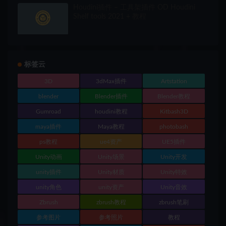
Houdini插件 – 工具架插件 OD Houdini
Shelf tools 2021 + 教程
标签云
3D
3dMax插件
Artstation
blender
Blender插件
Blender教程
Gumroad
houdini教程
Kitbash3D
maya插件
Maya教程
photobash
ps教程
ue4资产
UE5插件
Unity动画
Unity场景
Unity开发
unity插件
Unity材质
Unity特效
unity角色
unity资产
Unity音效
Zbrush
zbrush教程
zbrush笔刷
参考图片
参考照片
教程