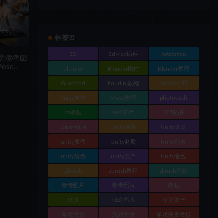
标签云
3D
3dMax插件
Artstation
姿势参考图
Pose
blender
Blender插件
Blender教程
Gumroad
houdini教程
Kitbash3D
maya插件
Maya教程
photobash
ps教程
ue4资产
UE5插件
Unity动画
Unity场景
Unity开发
unity插件
Unity材质
Unity特效
unity角色
unity资产
Unity音效
Zbrush
zbrush教程
zbrush笔刷
参考图片
参考照片
教程
材质
概念艺术
模型资产
游戏场景
游戏开发
游戏开发模板