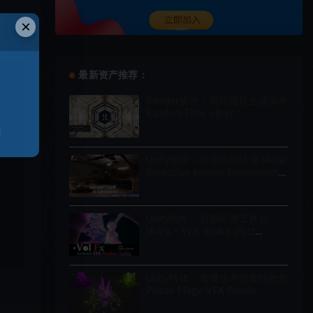
×
最新资产推荐：
于
Blender插件 – 网格随机生成插件
Random Flow +教程
和
Unity场景 – 旅馆内部环境 Motel
Reception Interior Environment
(Hotel, Realistic, Modular)
Unity插件 – 后期处理工具包
VolFx – VFX Toolkit (Post
Processing, Timeline Tracks,
Shaders, Tools)
Unity特效 – 毒魔法术视觉特效包
Poison Magic VFX Bundle