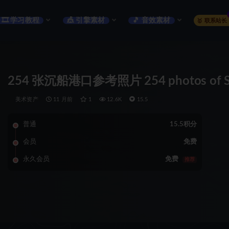
🎞️ 学习教程
🎪 引擎素材
🎵 音效素材
🥇 联系站长
254 张沉船港口参考照片 254 photos of Shi
美术资产
11 月前
1
12.6K
15.5
普通
15.5积分
会员
免费
永久会员
免费
推荐