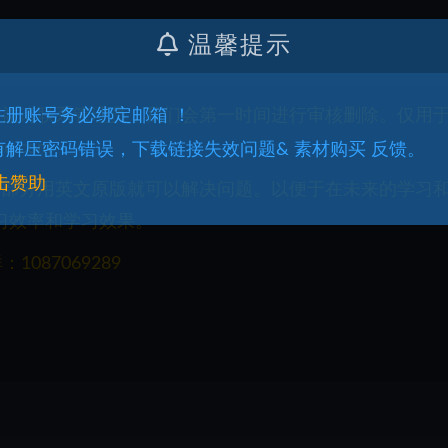
温馨提示
权益请联系管理员，我们会第一时间进行审核删除。仅用
.注册账号务必绑定邮箱 ！
q.com
.有解压密码错误，下载链接失效问题& 素材购买 反馈。
击赞助
一部分用英文原版就可以解决问题。以便于在未来的学习
习效率和学习效果。
087069289