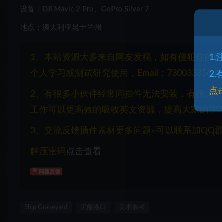
设备：DJI Mavic 2 Pro、GoPro Silver 7
地点：澳大利亚昆士兰州
1、本站资源大多来自网友发稿，如有侵犯你的
1
个人学习或测试研究使用，Email：730033856@q
2
点
2、有很多小伙伴经常问插件无法安装，有很大
工作可以更高效的吸收英文资源，提高大家的学
3、交流反馈插件素材更多问题~可以联系加QQ群：1
解压密码
点击查看
问题反馈
Ship Graveyard
沉船港口
美术参考