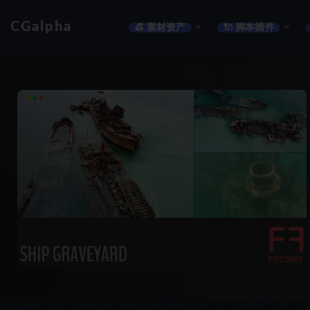
CGalpha
👒 素材资产
🔌 脚本插件
全部