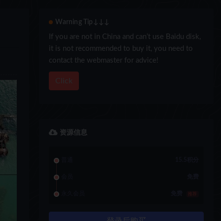
Warning Tip↓↓↓
If you are not in China and can’t use Baidu disk,
it is not recommended to buy it, you need to
contact the webmaster for advice!
Click
资源信息
普通
15.5积分
会员
免费
永久会员
免费
推荐