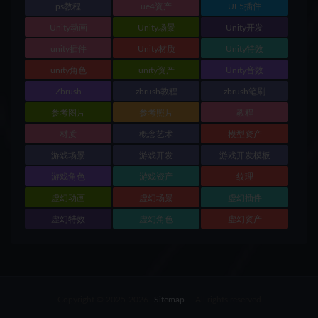
ps教程
ue4资产
UE5插件
Unity动画
Unity场景
Unity开发
unity插件
Unity材质
Unity特效
unity角色
unity资产
Unity音效
Zbrush
zbrush教程
zbrush笔刷
参考图片
参考照片
教程
材质
概念艺术
模型资产
游戏场景
游戏开发
游戏开发模板
游戏角色
游戏资产
纹理
虚幻动画
虚幻场景
虚幻插件
虚幻特效
虚幻角色
虚幻资产
Copyright © 2025-2026
Sitemap
- All rights reserved