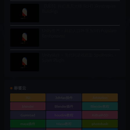
【UE5】科幻摩天大楼 Sci-Fi Skyscrapers
Buildings
Unity资产 – 科幻人口环境 Sci-Fi Populate
Environment
Unity插件 – 无代码游戏框架 Spellbooks –
Spark Plugin
标签云
3D
3dMax插件
Artstation
blender
Blender插件
Blender教程
Gumroad
houdini教程
Kitbash3D
maya插件
Maya教程
photobash