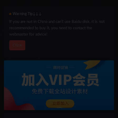
Exterior + Interior , Modular)
Warning Tip↓↓↓
If you are not in China and can’t use Baidu disk, it is not
recommended to buy it, you need to contact the
webmaster for advice!
Click