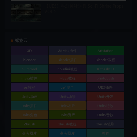
【UE5】科幻神社道具 Sci-Fi Shrine Props
VOL 2
标签云
3D
3dMax插件
Artstation
blender
Blender插件
Blender教程
Gumroad
houdini教程
Kitbash3D
maya插件
Maya教程
photobash
ps教程
ue4资产
UE5插件
Unity动画
Unity场景
Unity开发
unity插件
Unity材质
Unity特效
unity角色
unity资产
Unity音效
Zbrush
zbrush教程
zbrush笔刷
参考图片
参考照片
教程