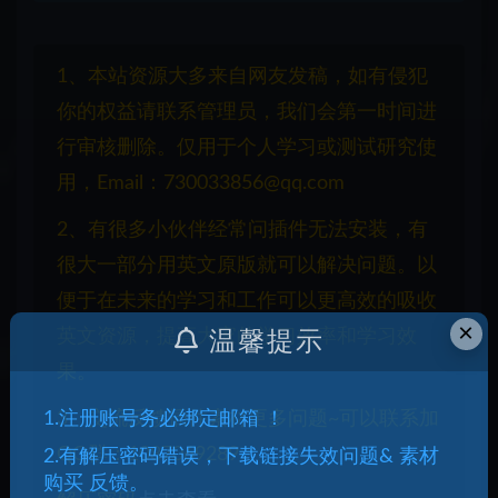
1、本站资源大多来自网友发稿，如有侵犯
你的权益请联系管理员，我们会第一时间进
行审核删除。仅用于个人学习或测试研究使
用，Email：730033856@qq.com
2、有很多小伙伴经常问插件无法安装，有
很大一部分用英文原版就可以解决问题。以
便于在未来的学习和工作可以更高效的吸收
×
英文资源，提高大家的学习效率和学习效
温馨提示
果。
1.注册账号务必绑定邮箱 ！
3、交流反馈插件素材更多问题~可以联系加
QQ群：1087069289
2.有解压密码错误，下载链接失效问题& 素材
购买 反馈。