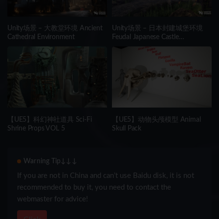
Unity场景 – 大教堂环境 Ancient
Unity场景 – 日本封建城堡环境
Cathedral Environment
Feudal Japanese Castle
Environment
【UE5】科幻神社道具 Sci-Fi
【UE5】动物头颅模型 Animal
Shrine Props VOL 5
Skull Pack
Warning Tip↓↓↓
If you are not in China and can’t use Baidu disk, it is not
recommended to buy it, you need to contact the
webmaster for advice!