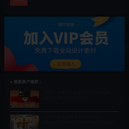
Click
最新资产推荐：
【UE5】终极战斗血腥贴图包 Ultimate
Combat Blood Decal Pack
【UE5】射击训练场 Shoothouse –
Killhouse Shooting Range Training Arena