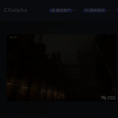
CGalpha
👒 素材资产
🔌 脚本插件
全部