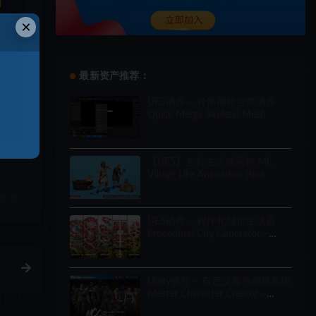
和
×
最新资产推荐：
UE5插件 – 骨骼网格合并插件
Quick Merge Skeletal Mesh
【UE5】乡村生活动画包 MC
Village Life Animation Pack
链接
UE5插件 – 程序化城市生成器
Procedural City Generator –
OmniScape
Unity插件 – 自定义角色创建系统
Master Character Creator –
Character Customization/NPC