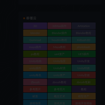
标签云
3D
3dMax插件
Artstation
blender
Blender插件
Blender教程
Gumroad
houdini教程
Kitbash3D
maya插件
Maya教程
photobash
ps教程
ue4资产
UE5插件
Unity动画
Unity场景
Unity开发
unity插件
Unity材质
Unity特效
unity角色
unity资产
Unity音效
Zbrush
zbrush教程
zbrush笔刷
参考图片
参考照片
教程
材质
概念艺术
模型资产
游戏场景
游戏开发
游戏开发模板