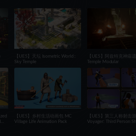
e
【UE5】天坛 Isometric World :
【UE5】阿兹特克神庙遗址 
Sky Temple
Temple Modular
zed
【UE5】乡村生活动画包 MC
【UE5】第三人称射击
d
Village Life Animation Pack
Voyager: Third Person S
v2.9