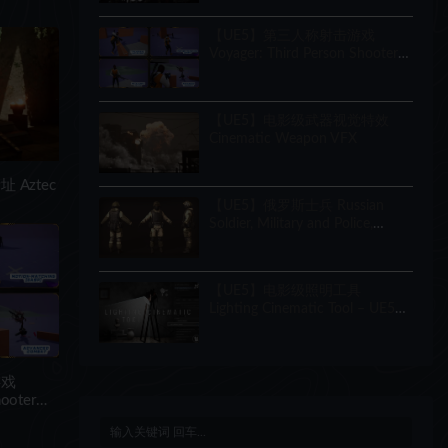
Creator
【UE5】第三人称射击游戏
Voyager: Third Person Shooter
v2.9
【UE5】电影级武器视觉特效
Cinematic Weapon VFX
Aztec
【UE5】俄罗斯士兵 Russian
Soldier, Military and Police,
Customizable
【UE5】电影级照明工具
Lighting Cinematic Tool – UE5
Lumen System
游戏
hooter