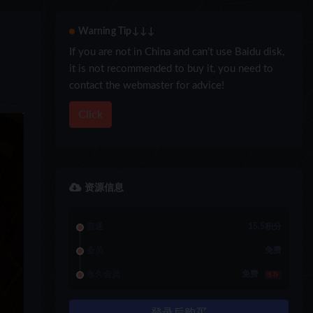
Warning Tip↓↓↓
If you are not in China and can’t use Baidu disk,
it is not recommended to buy it, you need to
contact the webmaster for advice!
Click
资源信息
普通
15.5积分
会员
免费
永久会员
免费
推荐