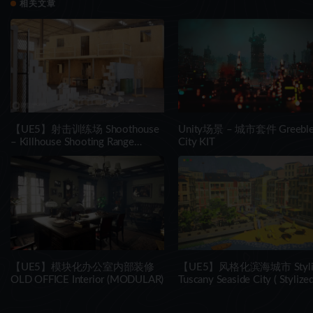
相关文章
【UE5】射击训练场 Shoothouse
Unity场景 – 城市套件 Greebl
– Killhouse Shooting Range
City KIT
Training Arena
【UE5】模块化办公室内部装修
【UE5】风格化滨海城市 Styli
OLD OFFICE Interior (MODULAR)
Tuscany Seaside City ( Stylize
Tuscany City City Town Town
Tuscany )