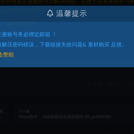
一部分用英文原版就可以解决问题。以便于在未来的学习
习效率和学习效果。
温馨提示
087069289
.注册账号务必绑定邮箱 ！
.有解压密码错误，下载链接失效问题& 素材购买 反馈。
击赞助
收藏
海报
篇
下一篇
e,
Maya插件 – 动画曲线优化辅助插件 bh_polishPath
n)