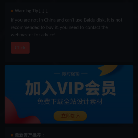
Warning Tip↓↓↓
If you are not in China and can’t use Baidu disk, it is not
recommended to buy it, you need to contact the
webmaster for advice!
Click
最新资产推荐：