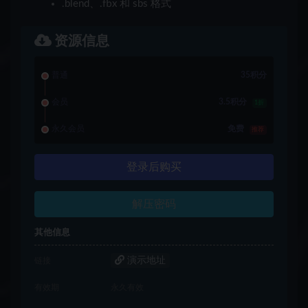
.blend、.fbx 和 sbs 格式
资源信息
普通
35积分
会员
3.5积分
1折
永久会员
免费
推荐
登录后购买
解压密码
其他信息
演示地址
链接
有效期
永久有效