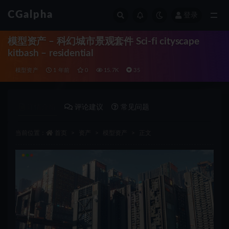
CGalpha
登录
全部
模型资产 – 科幻城市景观套件 Sci-fi cityscape
kitbash – residential
模型资产
1 年前
0
15.7K
35
详情介绍
评论建议
常见问题
当前位置：
首页
资产
模型资产
正文