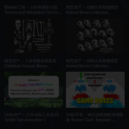
Blender工程 – 火炬和体积火焰
模型资产 – 动物头骨骨骼模型
Torches and Volumetric Fire for
Animal Bones Collection
Concept Art – Blender Asset
IMM\Stl\Obj Brush Pack 21 in
Library
One Vol.1
模型资产 – 人体骨骼画笔套装
模型资产 – 动物头骨骨骼模型
(Skeleton) Human Bones
Animal Bones Collection
Collection IMM\Stl\Obj Brush
IMM/Stl/Obj Brush Pack 14 in
Pack 26 in One
One Vol.3
Unity资产 – 文本动画工具包 UI
Unity开发 – 疯狂游戏跑酷游戏模
Toolkit Text Animation 1
板 Runner Clash Template :
Hypercasual Starter Kit