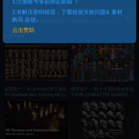
Kitbash Set
1.注册账号务必绑定邮箱 ！
2.有解压密码错误，下载链接失效问题& 素材
下一篇
购买 反馈。
400 种科幻硬表面零件模型资产 Mega Pack Sci-Fi Hard
Surface KITBASH 400 DETAILS
点击赞助
相关文章
模型资产 – 45 款中世纪男士服装
模型资产 – 20 个卡通动画角色包
45 Medieval Men Clothing-MEGA
TOON CHARACTER BUNDLE –
PACK(zprj-fbx)- VOL 4
21 RIGGED CHARACTER