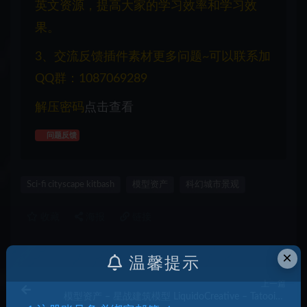
英文资源，提高大家的学习效率和学习效
果。
3、交流反馈插件素材更多问题~可以联系加
QQ群：1087069289
解压密码
点击查看
问题反馈
Sci-fi cityscape kitbash
模型资产
科幻城市景观
收藏
海报
链接
×
温馨提示
上一篇
模型资产 – 星战建筑模型 LiquidoCreative – Tatooine